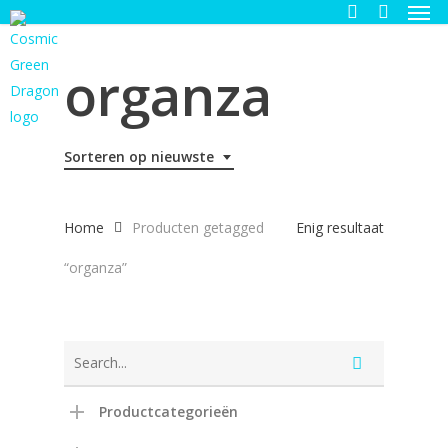
Men
Skip
to
search
main
organza
content
Sorteren op nieuwste
Home
Producten getagged
Enig resultaat
“organza”
Productcategorieën