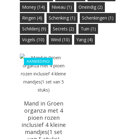
Money
(14)
Niveau
(1)
Oneindig
(2)
Ringen
(4)
Schenking
(1)
Schenkingen
(1)
Schilderij
(9)
Secrets
(2)
Tuin
(1)
Vogels
(10)
Wind
(10)
Yang
(4)
€
29.99
€
26.99
AANBIEDING!
Mand in Groen
organza met 4
pioen rozen
inclusief 4 kleine
mandjes(1 set