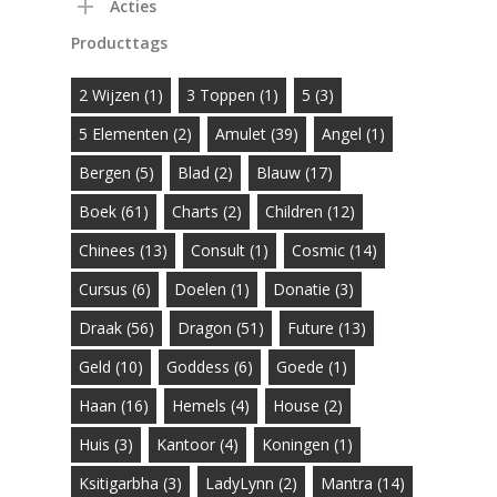
Acties
Producttags
2 Wijzen
(1)
3 Toppen
(1)
5
(3)
5 Elementen
(2)
Amulet
(39)
Angel
(1)
Bergen
(5)
Blad
(2)
Blauw
(17)
Boek
(61)
Charts
(2)
Children
(12)
Chinees
(13)
Consult
(1)
Cosmic
(14)
Cursus
(6)
Doelen
(1)
Donatie
(3)
Draak
(56)
Dragon
(51)
Future
(13)
Geld
(10)
Goddess
(6)
Goede
(1)
Haan
(16)
Hemels
(4)
House
(2)
Huis
(3)
Kantoor
(4)
Koningen
(1)
Ksitigarbha
(3)
LadyLynn
(2)
Mantra
(14)