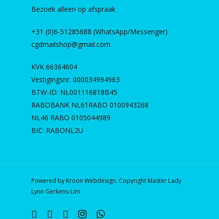
Bezoek alleen op afspraak
+31 (0)6-51285688 (WhatsApp/Messenger)
cgdmailshop@gmail.com
KVK 66364604
Vestigingsnr. 000034994963
BTW-ID: NL001116818B45
RABOBANK NL61RABO 0100943268
NL46 RABO 0105044989
BIC: RABONL2U
Powered by Kroon Webdesign. Copyright Master Lady
Lynn Gerkens-Lim
twitter
facebook
linkedin
instagram
whatsapp