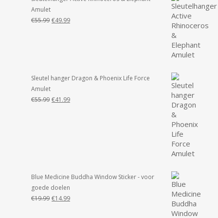
Amulet
Oorspronkelijke
Huidige
€
55.99
€
49.99
prijs
prijs
was:
is:
€55.99.
€49.99.
Sleutel hanger Dragon & Phoenix Life Force
Amulet
Oorspronkelijke
Huidige
€
55.99
€
41.99
prijs
prijs
was:
is:
€55.99.
€41.99.
Blue Medicine Buddha Window Sticker - voor
goede doelen
Oorspronkelijke
Huidige
€
19.99
€
14.99
prijs
prijs
was:
is: