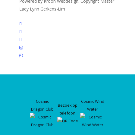
Powered by Kroon Webdesign. Copyright Master
Lady Lynn Gerkens-Lim
twitter
facebook
linkedin
instagram
whatsapp
Cosmic
Cosmic Wind
Bezoek op
Dragon Club
Water
telefoon