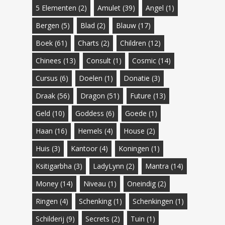
5 Elementen
(2)
Amulet
(39)
Angel
(1)
Bergen
(5)
Blad
(2)
Blauw
(17)
Boek
(61)
Charts
(2)
Children
(12)
Chinees
(13)
Consult
(1)
Cosmic
(14)
Cursus
(6)
Doelen
(1)
Donatie
(3)
Draak
(56)
Dragon
(51)
Future
(13)
Geld
(10)
Goddess
(6)
Goede
(1)
Haan
(16)
Hemels
(4)
House
(2)
Huis
(3)
Kantoor
(4)
Koningen
(1)
Ksitigarbha
(3)
LadyLynn
(2)
Mantra
(14)
Money
(14)
Niveau
(1)
Oneindig
(2)
Ringen
(4)
Schenking
(1)
Schenkingen
(1)
Schilderij
(9)
Secrets
(2)
Tuin
(1)