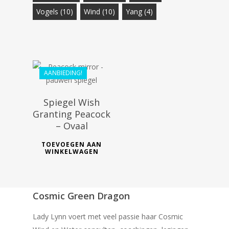
€
128.99
Vogels
(10)
Wind
(10)
Yang
(4)
€
99.99
AANBIEDING!
Spiegel Wish
Granting Peacock
– Ovaal
TOEVOEGEN AAN
WINKELWAGEN
Cosmic Green Dragon
Lady Lynn voert met veel passie haar Cosmic