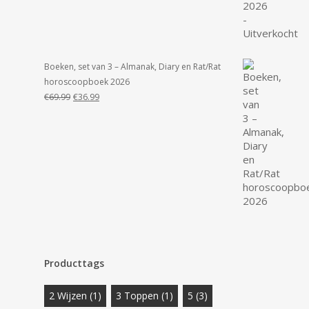
Boeken, set van 3 – Almanak, Diary en Rat/Rat
horoscoopboek 2026
Oorspronkelijke
Huidige
€
69.99
€
36.99
prijs
prijs
was:
is:
€69.99.
€36.99.
Producttags
2 Wijzen
(1)
3 Toppen
(1)
5
(3)