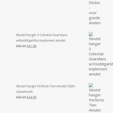
€19.99.
€14.99.
Sleutel hanger 3 Celestial Guardians
w/Ksiddigarbha implement amulet
Oorspronkelijke
Huidige
€
55.99
€
41.99
prijs
prijs
was:
is:
€55.99.
€41.99.
Sleutel hanger Perfecte Tien Amulet 2026 -
Uitverkocht
Oorspronkelijke
Huidige
€
55.99
€
44.99
prijs
prijs
was:
is:
€55.99.
€44.99.