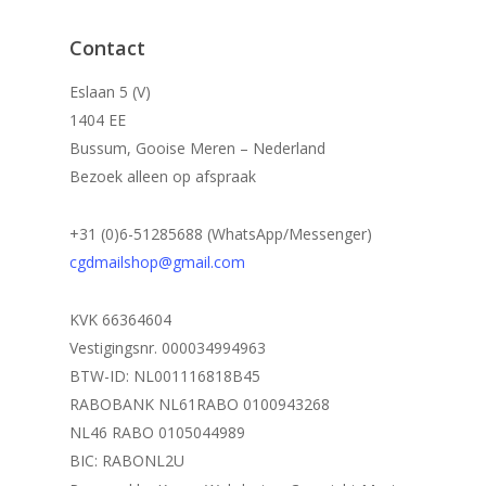
Contact
Eslaan 5 (V)
1404 EE
Bussum, Gooise Meren – Nederland
Bezoek alleen op afspraak
+31 (0)6-51285688 (WhatsApp/Messenger)
cgdmailshop@gmail.com
KVK 66364604
Vestigingsnr. 000034994963
BTW-ID: NL001116818B45
RABOBANK NL61RABO 0100943268
NL46 RABO 0105044989
BIC: RABONL2U