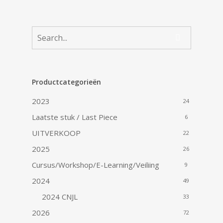
Productcategorieën
2023
24
Laatste stuk / Last Piece
6
UITVERKOOP
22
2025
26
Cursus/Workshop/E-Learning/Veiliing
9
2024
49
2024 CNJL
33
2026
72