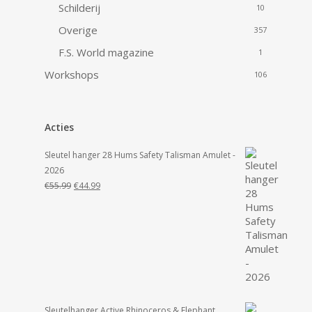
Schilderij
10
Overige
357
F.S. World magazine
1
Workshops
106
Acties
Sleutel hanger 28 Hums Safety Talisman Amulet -
2026
Oorspronkelijke
Huidige
€
55.99
€
44.99
prijs
prijs
was:
is:
€55.99.
€44.99.
Sleutelhanger Active Rhinoceros & Elephant