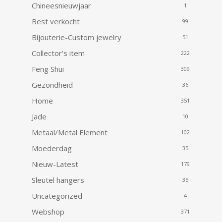
Chineesnieuwjaar
1
Best verkocht
99
Bijouterie-Custom jewelry
51
Collector's item
222
Feng Shui
309
Gezondheid
36
Home
351
Jade
10
Metaal/Metal Element
102
Moederdag
35
Nieuw-Latest
179
Sleutel hangers
35
Uncategorized
4
Webshop
371