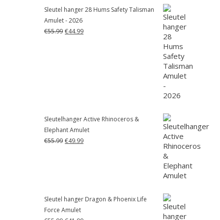
Sleutel hanger 28 Hums Safety Talisman
Amulet - 2026
Oorspronkelijke
Huidige
€
55.99
€
44.99
prijs
prijs
was:
is:
€55.99.
€44.99.
Sleutelhanger Active Rhinoceros &
Elephant Amulet
Oorspronkelijke
Huidige
€
55.99
€
49.99
prijs
prijs
was:
is:
€55.99.
€49.99.
Sleutel hanger Dragon & Phoenix Life
Force Amulet
Oorspronkelijke
Huidige