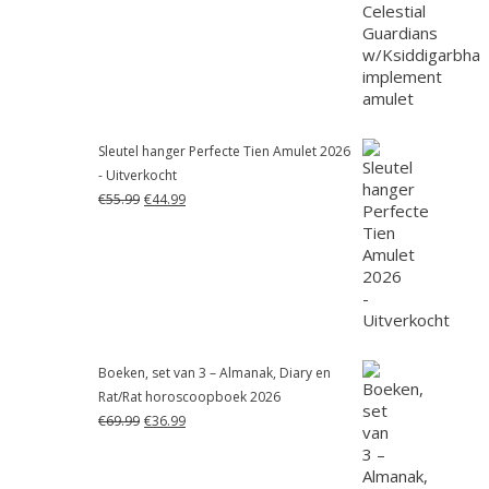
was:
is:
€55.99.
€41.99.
Sleutel hanger Perfecte Tien Amulet 2026
- Uitverkocht
Oorspronkelijke
Huidige
€
55.99
€
44.99
prijs
prijs
was:
is:
€55.99.
€44.99.
Boeken, set van 3 – Almanak, Diary en
Rat/Rat horoscoopboek 2026
Oorspronkelijke
Huidige
€
69.99
€
36.99
prijs
prijs
was:
is:
€69.99.
€36.99.