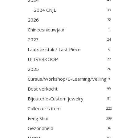
2024
2024 CNJL
33
2026
72
Chineesnieuwjaar
1
2023
24
Laatste stuk / Last Piece
6
UITVERKOOP
22
2025
26
Cursus/Workshop/E-Learning/Veiliing
9
Best verkocht
99
Bijouterie-Custom jewelry
51
Collector's item
222
Feng Shui
309
Gezondheid
36
351