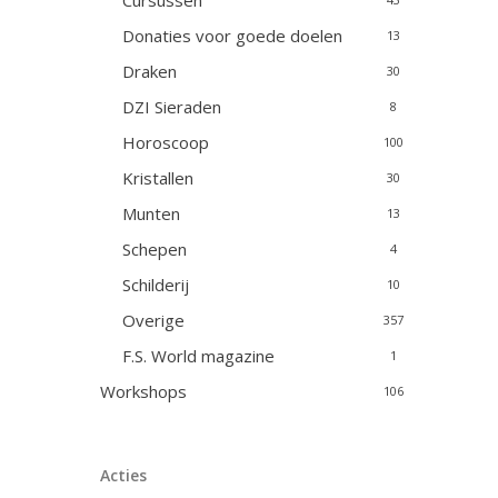
Cursussen
Donaties voor goede doelen
13
Draken
30
DZI Sieraden
8
Horoscoop
100
Kristallen
30
Munten
13
Schepen
4
Schilderij
10
Overige
357
F.S. World magazine
1
Workshops
106
Acties