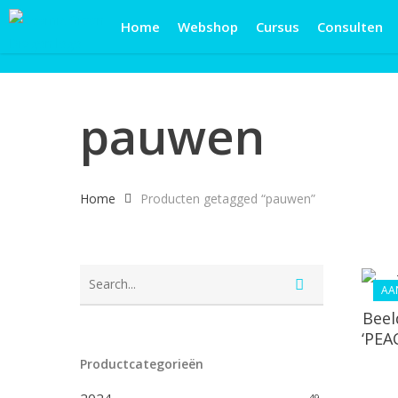
Skip
Home
Webshop
Cursus
Consulten
to
main
content
pauwen
Home
Producten getagged “pauwen”
AA
Beel
‘PEA
Productcategorieën
49