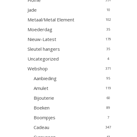
Home
Jade
10
Metaal/Metal Element
102
Moederdag
35
Nieuw-Latest
179
Sleutel hangers
35
Uncategorized
4
Webshop
371
Aanbieding
95
Amulet
119
Bijouterie
60
Boeken
89
Boompjes
7
Cadeau
347
43