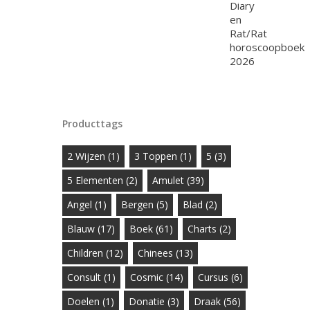
Producttags
2 Wijzen
(1)
3 Toppen
(1)
5
(3)
5 Elementen
(2)
Amulet
(39)
Angel
(1)
Bergen
(5)
Blad
(2)
Blauw
(17)
Boek
(61)
Charts
(2)
Children
(12)
Chinees
(13)
Consult
(1)
Cosmic
(14)
Cursus
(6)
Doelen
(1)
Donatie
(3)
Draak
(56)