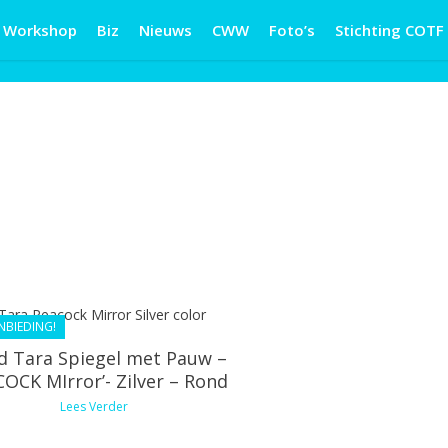
Workshop
Biz
Nieuws
CWW
Foto’s
Stichting COTF
€
81.99
€
67.49
NBIEDING!
d Tara Spiegel met Pauw –
COCK MIrror’- Zilver – Rond
Lees Verder