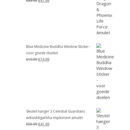
€
55.99
€
41.99
prijs
prijs
was:
is:
€55.99.
€41.99.
Blue Medicine Buddha Window Sticker -
voor goede doelen
Oorspronkelijke
Huidige
€
19.99
€
14.99
prijs
prijs
was:
is:
€19.99.
€14.99.
Sleutel hanger 3 Celestial Guardians
w/Ksiddigarbha implement amulet
Oorspronkelijke
Huidige
€
55.99
€
41.99
prijs
prijs