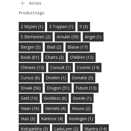
Acties
Producttags
2 Wijzen
(1)
3 Toppen
(1)
5
(3)
5 Elementen
(2)
Amulet
(39)
Angel
(1)
Bergen
(5)
Blad
(2)
Blauw
(17)
Boek
(61)
Charts
(2)
Children
(12)
Chinees
(13)
Consult
(1)
Cosmic
(14)
Cursus
(6)
Doelen
(1)
Donatie
(3)
Draak
(56)
Dragon
(51)
Future
(13)
Geld
(10)
Goddess
(6)
Goede
(1)
Haan
(16)
Hemels
(4)
House
(2)
Huis
(3)
Kantoor
(4)
Koningen
(1)
Ksitigarbha
(3)
LadyLynn
(2)
Mantra
(14)