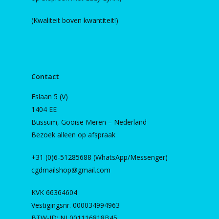
(Kwaliteit boven kwantiteit!)
Contact
Eslaan 5 (V)
1404 EE
Bussum, Gooise Meren – Nederland
Bezoek alleen op afspraak
+31 (0)6-51285688 (WhatsApp/Messenger)
cgdmailshop@gmail.com
KVK 66364604
Vestigingsnr. 000034994963
BTW-ID: NL001116818B45