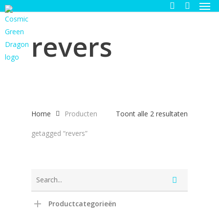
Men
Skip
to
search
main
revers
content
Gesortee
Home
Producten
Toont alle 2 resultaten
op
getagged “revers”
nieuwste
Productcategorieën