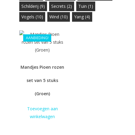
Schilderij
(9)
Secrets
(2)
Tuin
(1)
Vogels
(10)
Wind
(10)
Yang
(4)
AANBIEDING!
€
29.99
€
26.99
Mandjes Pioen rozen
set van 5 stuks
(Groen)
Toevoegen aan
winkelwagen