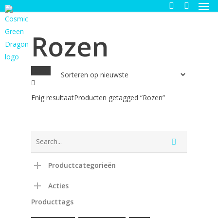
Men
Skip
to
search
main
Rozen
content
Home
Enig resultaat
Producten getagged “Rozen”
Productcategorieën
Acties
Producttags