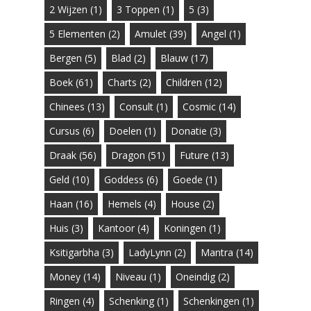
2 Wijzen
(1)
3 Toppen
(1)
5
(3)
5 Elementen
(2)
Amulet
(39)
Angel
(1)
Bergen
(5)
Blad
(2)
Blauw
(17)
Boek
(61)
Charts
(2)
Children
(12)
Chinees
(13)
Consult
(1)
Cosmic
(14)
Cursus
(6)
Doelen
(1)
Donatie
(3)
Draak
(56)
Dragon
(51)
Future
(13)
Geld
(10)
Goddess
(6)
Goede
(1)
Haan
(16)
Hemels
(4)
House
(2)
Huis
(3)
Kantoor
(4)
Koningen
(1)
Ksitigarbha
(3)
LadyLynn
(2)
Mantra
(14)
Money
(14)
Niveau
(1)
Oneindig
(2)
Ringen
(4)
Schenking
(1)
Schenkingen
(1)