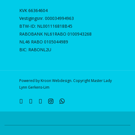
KVK 66364604
Vestigingsnr. 000034994963
BTW-ID: NL001116818B45
RABOBANK NL61RABO 0100943268
NL46 RABO 0105044989
BIC: RABONL2U
Powered by Kroon Webdesign. Copyright Master Lady
Lynn Gerkens-Lim
twitter
facebook
linkedin
instagram
whatsapp