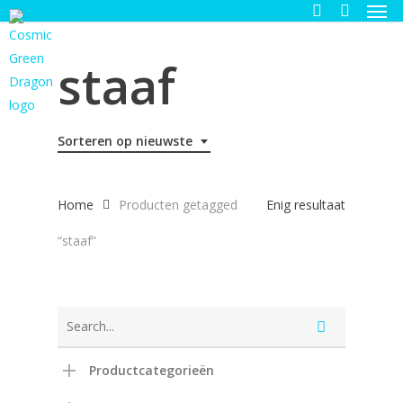
Men
Skip
to
search
main
staaf
content
Sorteren op nieuwste
Home
Producten getagged
Enig resultaat
“staaf”
Productcategorieën