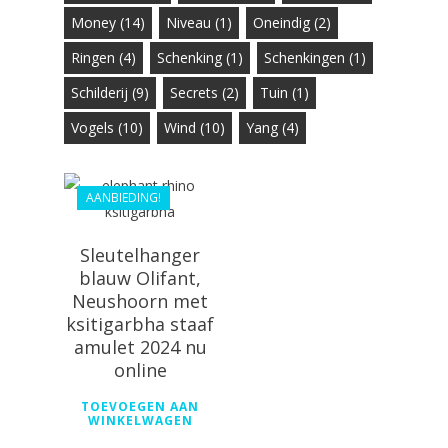
Money
(14)
Niveau
(1)
Oneindig
(2)
Ringen
(4)
Schenking
(1)
Schenkingen
(1)
Schilderij
(9)
Secrets
(2)
Tuin
(1)
€
55.99
Vogels
(10)
Wind
(10)
Yang
(4)
€
44.99
AANBIEDING!
Sleutelhanger
blauw Olifant,
Neushoorn met
ksitigarbha staaf
amulet 2024 nu
online
TOEVOEGEN AAN
WINKELWAGEN