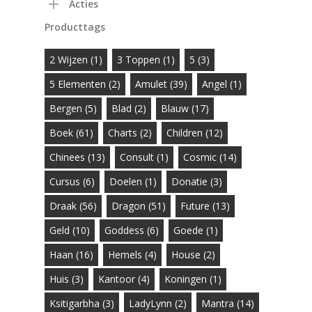
Acties
Producttags
2 Wijzen
(1)
3 Toppen
(1)
5
(3)
5 Elementen
(2)
Amulet
(39)
Angel
(1)
Bergen
(5)
Blad
(2)
Blauw
(17)
Boek
(61)
Charts
(2)
Children
(12)
Chinees
(13)
Consult
(1)
Cosmic
(14)
Cursus
(6)
Doelen
(1)
Donatie
(3)
Draak
(56)
Dragon
(51)
Future
(13)
Geld
(10)
Goddess
(6)
Goede
(1)
Haan
(16)
Hemels
(4)
House
(2)
Huis
(3)
Kantoor
(4)
Koningen
(1)
Ksitigarbha
(3)
LadyLynn
(2)
Mantra
(14)