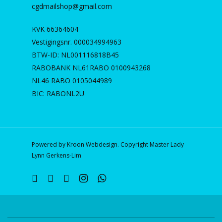
cgdmailshop@gmail.com
KVK 66364604
Vestigingsnr. 000034994963
BTW-ID: NL001116818B45
RABOBANK NL61RABO 0100943268
NL46 RABO 0105044989
BIC: RABONL2U
Powered by Kroon Webdesign. Copyright Master Lady
Lynn Gerkens-Lim
twitter
facebook
linkedin
instagram
whatsapp