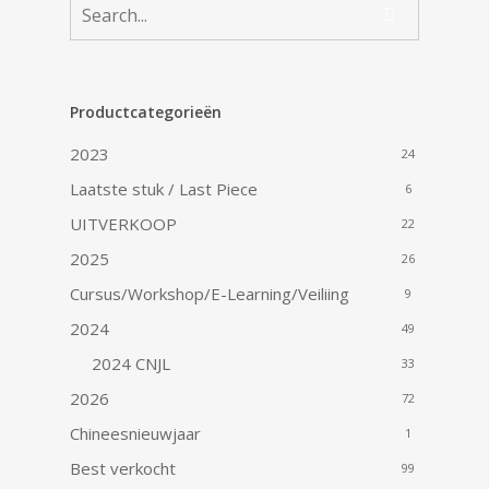
Productcategorieën
2023
24
Laatste stuk / Last Piece
6
UITVERKOOP
22
2025
26
Cursus/Workshop/E-Learning/Veiliing
9
2024
49
2024 CNJL
33
2026
72
Chineesnieuwjaar
1
Best verkocht
99