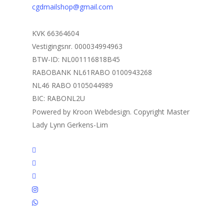
cgdmailshop@gmail.com
KVK 66364604
Vestigingsnr. 000034994963
BTW-ID: NL001116818B45
RABOBANK NL61RABO 0100943268
NL46 RABO 0105044989
BIC: RABONL2U
Powered by Kroon Webdesign. Copyright Master
Lady Lynn Gerkens-Lim
twitter
facebook
linkedin
instagram
whatsapp