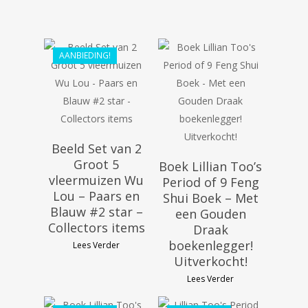
€
268.69
€
48.11
€
248.99
AANBIEDING!
Beeld Set van 2
Groot 5
Boek Lillian Too’s
vleermuizen Wu
Period of 9 Feng
Lou – Paars en
Shui Boek – Met
Blauw #2 star –
een Gouden
€
36.99
Collectors items
Draak
€
33.99
boekenlegger!
Lees Verder
€
55.99
Uitverkocht!
€
44.09
Lees Verder