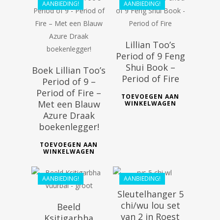
AANBIEDING!
AANBIEDING!
Lillian Too’s
Period of 9 Feng
Shui Book –
Boek Lillian Too’s
Period of Fire
Period of 9 –
Period of Fire –
TOEVOEGEN AAN
Met een Blauw
WINKELWAGEN
€
36.99
Azure Draak
€
61.99
€
33.29
boekenlegger!
€
55.79
TOEVOEGEN AAN
WINKELWAGEN
AANBIEDING!
AANBIEDING!
Sleutelhanger 5
chi/wu lou set
Beeld
van 2 in Roest
Ksitigarbha