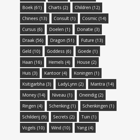
Boek
(61)
Charts
(2)
Children
(12)
Chinees
(13)
Consult
(1)
Cosmic
(14)
Cursus
(6)
Doelen
(1)
Donatie
(3)
Draak
(56)
Dragon
(51)
Future
(13)
Geld
(10)
Goddess
(6)
Goede
(1)
Haan
(16)
Hemels
(4)
House
(2)
Huis
(3)
Kantoor
(4)
Koningen
(1)
Ksitigarbha
(3)
LadyLynn
(2)
Mantra
(14)
Money
(14)
Niveau
(1)
Oneindig
(2)
Ringen
(4)
Schenking
(1)
Schenkingen
(1)
Schilderij
(9)
Secrets
(2)
Tuin
(1)
Vogels
(10)
Wind
(10)
Yang
(4)