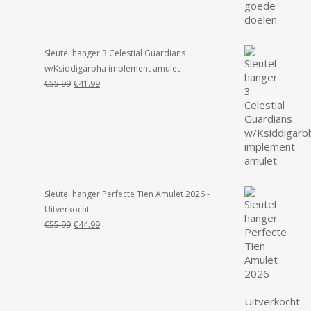
Sleutel hanger 3 Celestial Guardians
w/Ksiddigarbha implement amulet
Oorspronkelijke
Huidige
€
55.99
€
41.99
prijs
prijs
was:
is:
€55.99.
€41.99.
Sleutel hanger Perfecte Tien Amulet 2026 -
Uitverkocht
Oorspronkelijke
Huidige
€
55.99
€
44.99
prijs
prijs
was:
is:
€55.99.
€44.99.