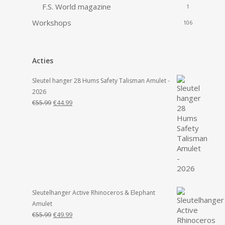
F.S. World magazine
1
Workshops
106
Acties
Sleutel hanger 28 Hums Safety Talisman Amulet -
2026
Oorspronkelijke
Huidige
€
55.99
€
44.99
prijs
prijs
was:
is:
€55.99.
€44.99.
Sleutelhanger Active Rhinoceros & Elephant
Amulet
Oorspronkelijke
Huidige
€
55.99
€
49.99
prijs
prijs