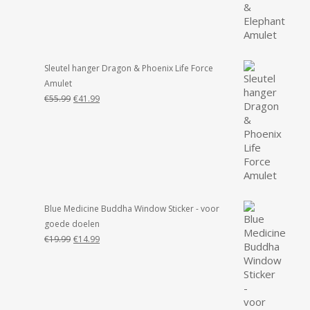
was:
is:
€55.99.
€49.99.
Sleutel hanger Dragon & Phoenix Life Force
Amulet
Oorspronkelijke
Huidige
€
55.99
€
41.99
prijs
prijs
was:
is:
€55.99.
€41.99.
Blue Medicine Buddha Window Sticker - voor
goede doelen
Oorspronkelijke
Huidige
€
19.99
€
14.99
prijs
prijs
was:
is:
€19.99.
€14.99.