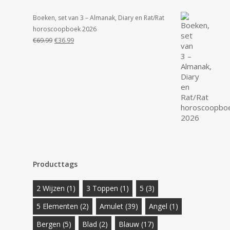
Boeken, set van 3 – Almanak, Diary en Rat/Rat
horoscoopboek 2026
Oorspronkelijke
Huidige
€
69.99
€
36.99
prijs
prijs
was:
is:
€69.99.
€36.99.
Producttags
2 Wijzen
(1)
3 Toppen
(1)
5
(3)
5 Elementen
(2)
Amulet
(39)
Angel
(1)
Bergen
(5)
Blad
(2)
Blauw
(17)