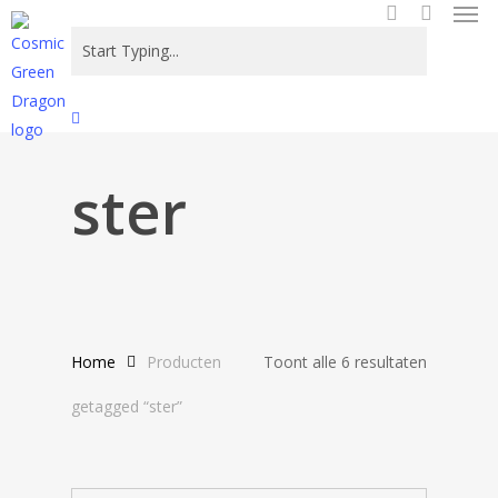
Men
Skip
to
search
main
content
Close
Search
ster
Gesortee
Home
Producten
Toont alle 6 resultaten
op
getagged “ster”
nieuwste