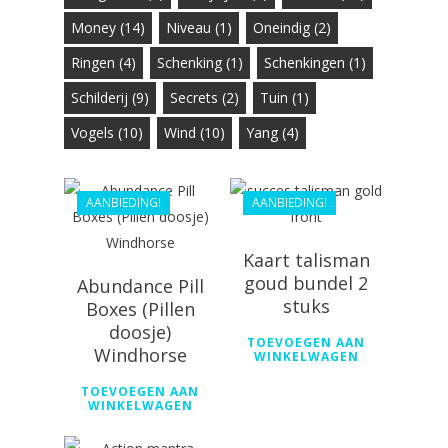
€
33.99
Money
(14)
Niveau
(1)
Oneindig
(2)
€
29.20
Ringen
(4)
Schenking
(1)
Schenkingen
(1)
Schilderij
(9)
Secrets
(2)
Tuin
(1)
€
28.99
Vogels
(10)
Wind
(10)
Yang
(4)
€
24.29
AANBIEDING!
AANBIEDING!
Kaart talisman
goud bundel 2
Abundance Pill
stuks
Boxes (Pillen
€
168.00
doosje)
TOEVOEGEN AAN
Windhorse
€
90.00
WINKELWAGEN
TOEVOEGEN AAN
WINKELWAGEN