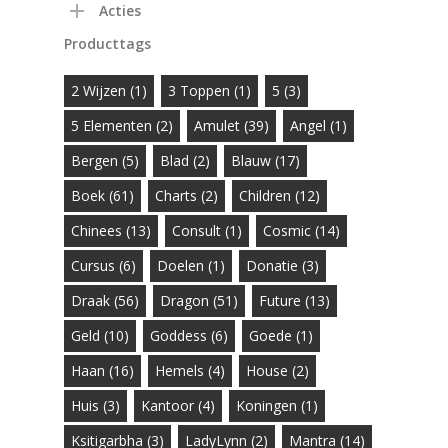
Acties
Producttags
2 Wijzen
(1)
3 Toppen
(1)
5
(3)
5 Elementen
(2)
Amulet
(39)
Angel
(1)
Bergen
(5)
Blad
(2)
Blauw
(17)
Boek
(61)
Charts
(2)
Children
(12)
Chinees
(13)
Consult
(1)
Cosmic
(14)
Cursus
(6)
Doelen
(1)
Donatie
(3)
Draak
(56)
Dragon
(51)
Future
(13)
Geld
(10)
Goddess
(6)
Goede
(1)
Haan
(16)
Hemels
(4)
House
(2)
Huis
(3)
Kantoor
(4)
Koningen
(1)
Ksitigarbha
(3)
LadyLynn
(2)
Mantra
(14)