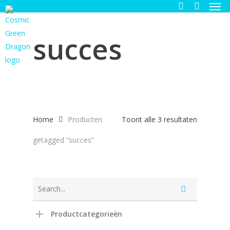
Men
Skip
to
search
main
succes
content
Gesortee
Home
Producten
Toont alle 3 resultaten
op
getagged “succes”
nieuwste
Productcategorieën