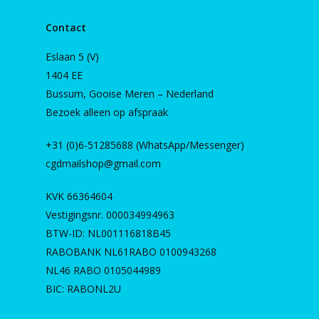
Contact
Eslaan 5 (V)
1404 EE
Bussum, Gooise Meren – Nederland
Bezoek alleen op afspraak
+31 (0)6-51285688 (WhatsApp/Messenger)
cgdmailshop@gmail.com
KVK 66364604
Vestigingsnr. 000034994963
BTW-ID: NL001116818B45
RABOBANK NL61RABO 0100943268
NL46 RABO 0105044989
BIC: RABONL2U