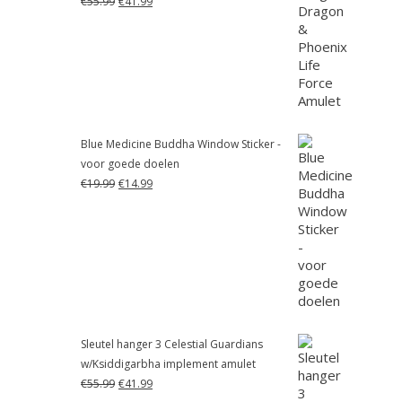
€
55.99
€
41.99
prijs
prijs
was:
is:
€55.99.
€41.99.
Blue Medicine Buddha Window Sticker -
voor goede doelen
Oorspronkelijke
Huidige
€
19.99
€
14.99
prijs
prijs
was:
is:
€19.99.
€14.99.
Sleutel hanger 3 Celestial Guardians
w/Ksiddigarbha implement amulet
Oorspronkelijke
Huidige
€
55.99
€
41.99
prijs
prijs