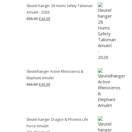
Sleutel hanger 28 Hums Safety Talisman
Amulet - 2026
Oorspronkelijke
Huidige
€
55.99
€
44.99
prijs
prijs
was:
is:
€55.99.
€44.99.
Sleutelhanger Active Rhinoceros &
Elephant Amulet
Oorspronkelijke
Huidige
€
55.99
€
49.99
prijs
prijs
was:
is:
€55.99.
€49.99.
Sleutel hanger Dragon & Phoenix Life
Force Amulet
Oorspronkelijke
Huidige