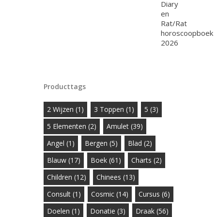
Producttags
2 Wijzen
(1)
3 Toppen
(1)
5
(3)
5 Elementen
(2)
Amulet
(39)
Angel
(1)
Bergen
(5)
Blad
(2)
Blauw
(17)
Boek
(61)
Charts
(2)
Children
(12)
Chinees
(13)
Consult
(1)
Cosmic
(14)
Cursus
(6)
Doelen
(1)
Donatie
(3)
Draak
(56)