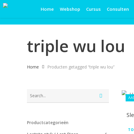
Skip
Home
Webshop
Cursus
Consulten
to
main
content
triple wu lou
Home
Producten getagged “triple wu lou”
AA
Sl
Productcategorieën
TO
6