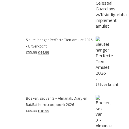
was:
is:
€55.99.
€41.99.
Sleutel hanger Perfecte Tien Amulet 2026
- Uitverkocht
Oorspronkelijke
Huidige
€
55.99
€
44.99
prijs
prijs
was:
is:
€55.99.
€44.99.
Boeken, set van 3 – Almanak, Diary en
Rat/Rat horoscoopboek 2026
Oorspronkelijke
Huidige
€
69.99
€
36.99
prijs
prijs
was:
is:
€69.99.
€36.99.