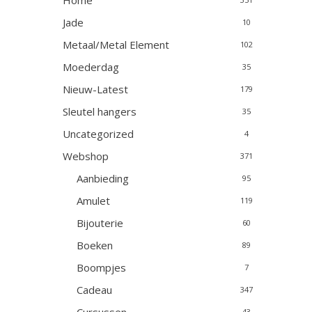
Home
Jade
10
Metaal/Metal Element
102
Moederdag
35
Nieuw-Latest
179
Sleutel hangers
35
Uncategorized
4
Webshop
371
Aanbieding
95
Amulet
119
Bijouterie
60
Boeken
89
Boompjes
7
Cadeau
347
43