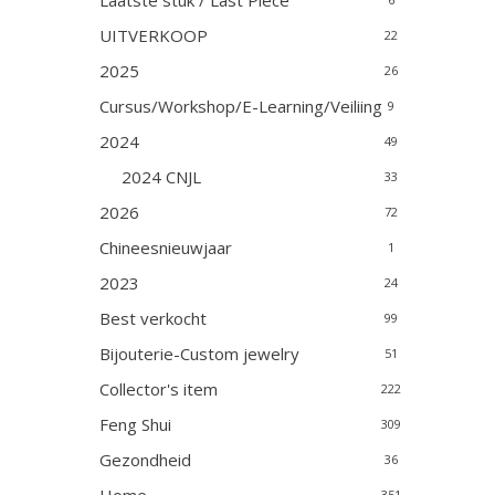
Laatste stuk / Last Piece
UITVERKOOP
22
2025
26
Cursus/Workshop/E-Learning/Veiliing
9
2024
49
2024 CNJL
33
2026
72
Chineesnieuwjaar
1
2023
24
Best verkocht
99
Bijouterie-Custom jewelry
51
Collector's item
222
Feng Shui
309
Gezondheid
36
351