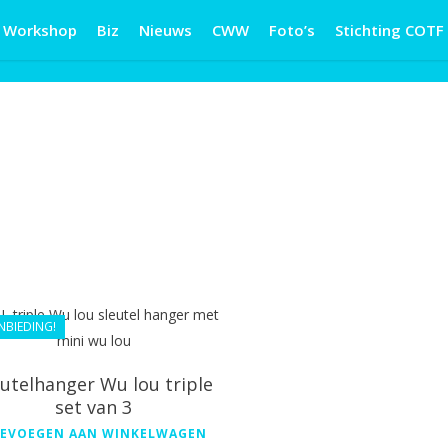
Workshop
Biz
Nieuws
CWW
Foto’s
Stichting COTF
€
49.99
€
44.99
NBIEDING!
eutelhanger Wu lou triple
set van 3
EVOEGEN AAN WINKELWAGEN