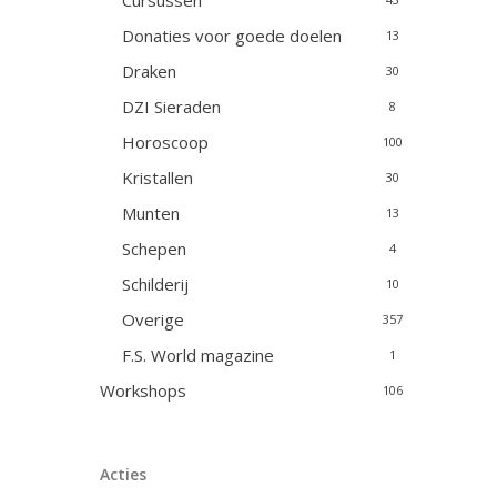
Cursussen
Donaties voor goede doelen
13
Draken
30
DZI Sieraden
8
Horoscoop
100
Kristallen
30
Munten
13
Schepen
4
Schilderij
10
Overige
357
F.S. World magazine
1
Workshops
106
Acties