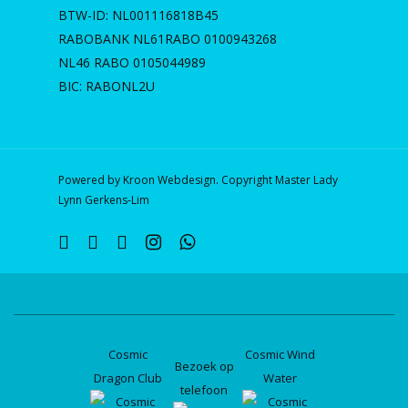
BTW-ID: NL001116818B45
RABOBANK NL61RABO 0100943268
NL46 RABO 0105044989
BIC: RABONL2U
Powered by Kroon Webdesign. Copyright Master Lady
Lynn Gerkens-Lim
twitter
facebook
linkedin
instagram
whatsapp
Cosmic
Cosmic Wind
Bezoek op
Dragon Club
Water
telefoon