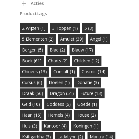
Acties
Producttags
2 Wijzen
(1)
3 Toppen
(1)
5
(3)
5 Elementen
(2)
Amulet
(39)
Angel
(1)
Bergen
(5)
Blad
(2)
Blauw
(17)
Boek
(61)
Charts
(2)
Children
(12)
Chinees
(13)
Consult
(1)
Cosmic
(14)
Cursus
(6)
Doelen
(1)
Donatie
(3)
Draak
(56)
Dragon
(51)
Future
(13)
Geld
(10)
Goddess
(6)
Goede
(1)
Haan
(16)
Hemels
(4)
House
(2)
Huis
(3)
Kantoor
(4)
Koningen
(1)
Ksitigarbha
(3)
LadyLynn
(2)
Mantra
(14)