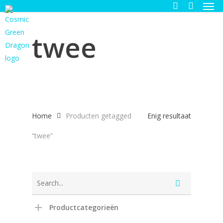
Men
Skip
to
search
main
twee
content
Home
Producten getagged
Enig resultaat
“twee”
Productcategorieën