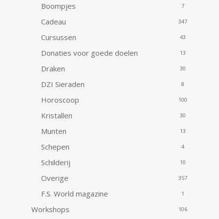
Boompjes
7
Cadeau
347
Cursussen
43
Donaties voor goede doelen
13
Draken
30
DZI Sieraden
8
Horoscoop
100
Kristallen
30
Munten
13
Schepen
4
Schilderij
10
Overige
357
F.S. World magazine
1
Workshops
106