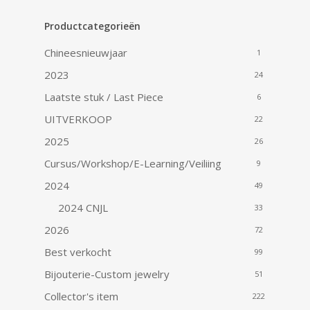
Productcategorieën
Chineesnieuwjaar
1
2023
24
Laatste stuk / Last Piece
6
UITVERKOOP
22
2025
26
Cursus/Workshop/E-Learning/Veiliing
9
2024
49
2024 CNJL
33
2026
72
Best verkocht
99
Bijouterie-Custom jewelry
51
Collector's item
222