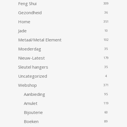
Feng Shui
309
Gezondheid
36
Home
351
Jade
10
Metaal/Metal Element
102
Moederdag
35
Nieuw-Latest
179
Sleutel hangers
35
Uncategorized
4
Webshop
371
Aanbieding
95
Amulet
119
Bijouterie
60
Boeken
89