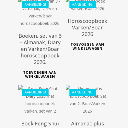
AANBIEDING!
AANBIEDING!
Horoscoopboek
Varken/Boar
2026
Boeken, set van 3
– Almanak, Diary
TOEVOEGEN AAN
en Varken/Boar
WINKELWAGEN
horoscoopboek
€
44.99
2026.
€
36.00
TOEVOEGEN AAN
€
46.98
WINKELWAGEN
€
39.99
AANBIEDING!
AANBIEDING!
Boek Feng Shui
Almanac plus