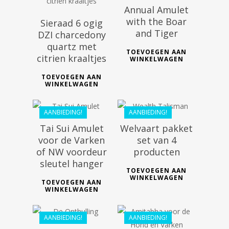
Annual Amulet
with the Boar
Sieraad 6 ogig
€
69.69
and Tiger
DZI charcedony
€
39.99
€
55.55
quartz met
€
26.99
TOEVOEGEN AAN
citrien kraaltjes
WINKELWAGEN
TOEVOEGEN AAN
WINKELWAGEN
AANBIEDING!
AANBIEDING!
Tai Sui Amulet
Welvaart pakket
€
24.99
voor de Varken
set van 4
€
22.49
of NW voordeur
producten
€
44.99
sleutel hanger
€
40.49
TOEVOEGEN AAN
WINKELWAGEN
TOEVOEGEN AAN
WINKELWAGEN
AANBIEDING!
AANBIEDING!