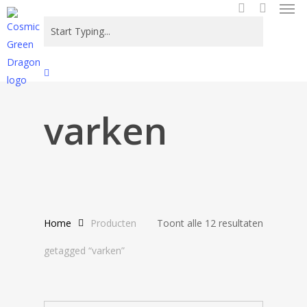
Men
Skip
to
search
main
content
Close
Search
varken
Gesortee
Home
Producten
Toont alle 12 resultaten
op
getagged “varken”
nieuwste