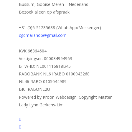
Bussum, Gooise Meren – Nederland
Bezoek alleen op afspraak
+31 (0)6-51285688 (WhatsApp/Messenger)
cgdmailshop@gmail.com
KVK 66364604
Vestigingsnr. 000034994963
BTW-ID: NL001116818B45
RABOBANK NL61RABO 0100943268
NL46 RABO 0105044989
BIC: RABONL2U
Powered by Kroon Webdesign. Copyright Master
Lady Lynn Gerkens-Lim
twitter
facebook