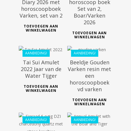
Diary 2026 met
horoscoop boek
horoscoopboek
Set van 2,
Varken, set van 2
Boar/Varken
€
41.99
€
26.99
2026
€
27.00
TOEVOEGEN AAN
€
20.69
WINKELWAGEN
TOEVOEGEN AAN
WINKELWAGEN
AANBIEDING!
AANBIEDING!
Tai Sui Amulet
Beeldje Gouden
2022 Jaar van de
Varken resin met
Water Tijger
een
horoscoopboek
TOEVOEGEN AAN
vd varken
WINKELWAGEN
€
39.99
€
69.99
TOEVOEGEN AAN
€
35.99
WINKELWAGEN
€
61.99
AANBIEDING!
AANBIEDING!