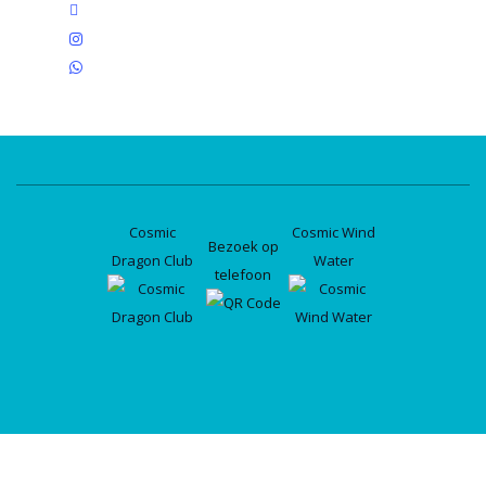
linkedin
instagram
whatsapp
Cosmic
Cosmic Wind
Bezoek op
Dragon Club
Water
telefoon