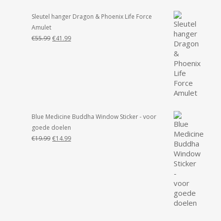
Sleutel hanger Dragon & Phoenix Life Force
Amulet
Oorspronkelijke
Huidige
€
55.99
€
41.99
prijs
prijs
was:
is:
€55.99.
€41.99.
Blue Medicine Buddha Window Sticker - voor
goede doelen
Oorspronkelijke
Huidige
€
19.99
€
14.99
prijs
prijs
was:
is:
€19.99.
€14.99.