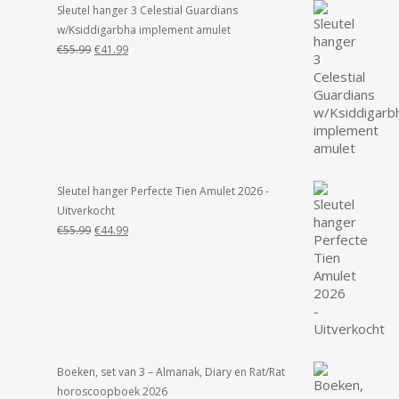
Sleutel hanger 3 Celestial Guardians
w/Ksiddigarbha implement amulet
Oorspronkelijke
Huidige
€
55.99
€
41.99
prijs
prijs
was:
is:
€55.99.
€41.99.
Sleutel hanger Perfecte Tien Amulet 2026 -
Uitverkocht
Oorspronkelijke
Huidige
€
55.99
€
44.99
prijs
prijs
was:
is:
€55.99.
€44.99.
Boeken, set van 3 – Almanak, Diary en Rat/Rat
horoscoopboek 2026