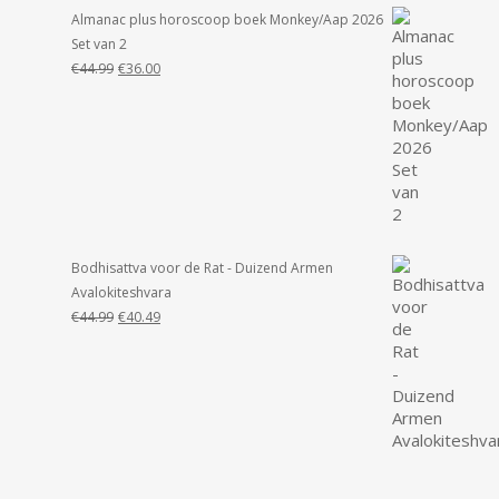
Almanac plus horoscoop boek Monkey/Aap 2026
Set van 2
Oorspronkelijke
Huidige
€
44.99
€
36.00
prijs
prijs
was:
is:
€44.99.
€36.00.
Bodhisattva voor de Rat - Duizend Armen
Avalokiteshvara
Oorspronkelijke
Huidige
€
44.99
€
40.49
prijs
prijs
was:
is:
€44.99.
€40.49.