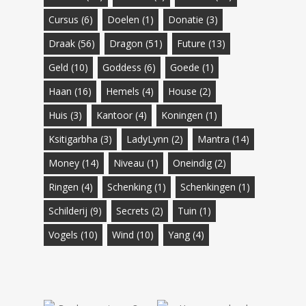
Cursus
(6)
Doelen
(1)
Donatie
(3)
Draak
(56)
Dragon
(51)
Future
(13)
Geld
(10)
Goddess
(6)
Goede
(1)
Haan
(16)
Hemels
(4)
House
(2)
Huis
(3)
Kantoor
(4)
Koningen
(1)
Ksitigarbha
(3)
LadyLynn
(2)
Mantra
(14)
Money
(14)
Niveau
(1)
Oneindig
(2)
Ringen
(4)
Schenking
(1)
Schenkingen
(1)
Schilderij
(9)
Secrets
(2)
Tuin
(1)
Vogels
(10)
Wind
(10)
Yang
(4)
€
19.99
€
69.99
€
17.40
€
36.99