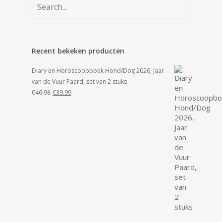
Recent bekeken producten
Diary en Horoscoopboek Hond/Dog 2026, Jaar
van de Vuur Paard, set van 2 stuks
Oorspronkelijke
Huidige
€
46.98
€
39.99
prijs
prijs
was:
is:
€46.98.
€39.99.