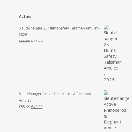
Acties
Sleutel hanger 28 Hums Safety Talisman Amulet -
2026
Oorspronkelijke
Huidige
€
55.99
€
44.99
prijs
prijs
was:
is:
€55.99.
€44.99.
Sleutelhanger Active Rhinoceros & Elephant
Amulet
Oorspronkelijke
Huidige
€
55.99
€
49.99
prijs
prijs
was:
is:
€55.99.
€49.99.