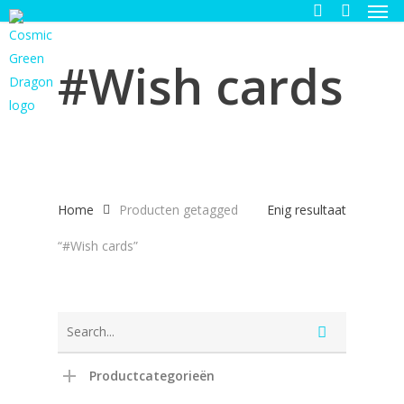
Men
Skip
to
search
main
#Wish cards
content
Home
Producten getagged
Enig resultaat
“#Wish cards”
Productcategorieën