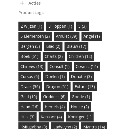
Acties
Producttags
2 Wijzen
(1)
3 Toppen
(1)
5
(3)
5 Elementen
(2)
Amulet
(39)
Angel
(1)
Bergen
(5)
Blad
(2)
Blauw
(17)
Boek
(61)
Charts
(2)
Children
(12)
Chinees
(13)
Consult
(1)
Cosmic
(14)
Cursus
(6)
Doelen
(1)
Donatie
(3)
Draak
(56)
Dragon
(51)
Future
(13)
Geld
(10)
Goddess
(6)
Goede
(1)
Haan
(16)
Hemels
(4)
House
(2)
Huis
(3)
Kantoor
(4)
Koningen
(1)
Ksitigarbha
(3)
LadyLynn
(2)
Mantra
(14)