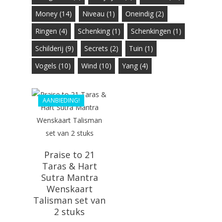
Money
(14)
Niveau
(1)
Oneindig
(2)
Ringen
(4)
Schenking
(1)
Schenkingen
(1)
€
36.99
Schilderij
(9)
Secrets
(2)
Tuin
(1)
€
30.00
Vogels
(10)
Wind
(10)
Yang
(4)
AANBIEDING!
Praise to 21
Taras & Hart
Sutra Mantra
Wenskaart
Talisman set van
2 stuks