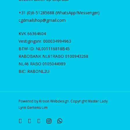
+31 (0)6-51285688 (WhatsApp/Messenger)
cgdmailshop@gmail.com
KVK 66364604
Vestigingsnr. 000034994963
BTW-ID: NL001116818B45
RABOBANK NL61RABO 0100943268
NL46 RABO 0105044989
BIC: RABONL2U
Powered by Kroon Webdesign. Copyright Master Lady
Lynn Gerkens-Lim
twitter
facebook
linkedin
instagram
whatsapp