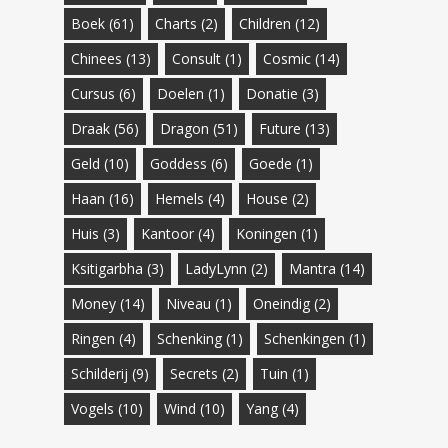
Boek
(61)
Charts
(2)
Children
(12)
Chinees
(13)
Consult
(1)
Cosmic
(14)
Cursus
(6)
Doelen
(1)
Donatie
(3)
Draak
(56)
Dragon
(51)
Future
(13)
Geld
(10)
Goddess
(6)
Goede
(1)
Haan
(16)
Hemels
(4)
House
(2)
Huis
(3)
Kantoor
(4)
Koningen
(1)
Ksitigarbha
(3)
LadyLynn
(2)
Mantra
(14)
Money
(14)
Niveau
(1)
Oneindig
(2)
Ringen
(4)
Schenking
(1)
Schenkingen
(1)
Schilderij
(9)
Secrets
(2)
Tuin
(1)
Vogels
(10)
Wind
(10)
Yang
(4)
€
54.99