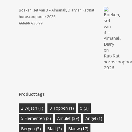
Boeken, set van 3 – Almanak, Diary en Rat/Rat
horoscoopboek 2026
Oorspronkelijke
Huidige
€
69.99
€
36.99
prijs
prijs
was:
is:
€69.99.
€36.99.
Producttags
2 Wijzen
(1)
3 Toppen
(1)
5
(3)
5 Elementen
(2)
Amulet
(39)
Angel
(1)
Bergen
(5)
Blad
(2)
Blauw
(17)