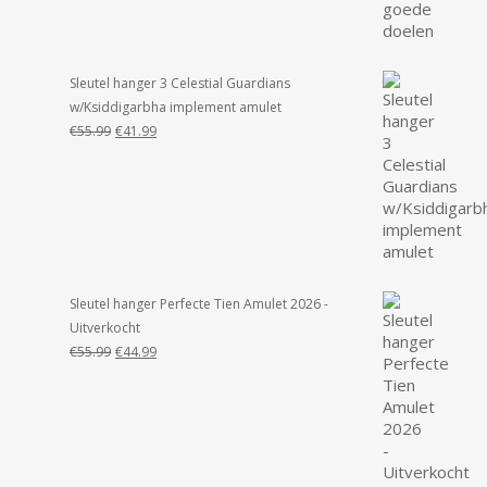
Sleutel hanger 3 Celestial Guardians
w/Ksiddigarbha implement amulet
Oorspronkelijke
Huidige
€
55.99
€
41.99
prijs
prijs
was:
is:
€55.99.
€41.99.
Sleutel hanger Perfecte Tien Amulet 2026 -
Uitverkocht
Oorspronkelijke
Huidige
€
55.99
€
44.99
prijs
prijs
was:
is:
€55.99.
€44.99.