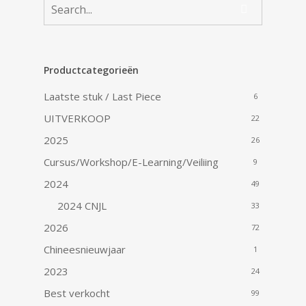
Productcategorieën
Laatste stuk / Last Piece
6
UITVERKOOP
22
2025
26
Cursus/Workshop/E-Learning/Veiliing
9
2024
49
2024 CNJL
33
2026
72
Chineesnieuwjaar
1
2023
24
Best verkocht
99