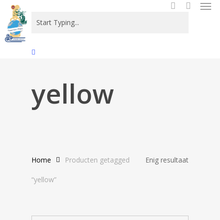
Men
Skip
to
search
main
content
Close
Search
yellow
Home
Producten getagged
Enig resultaat
“yellow”