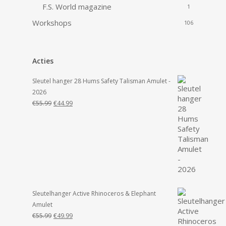
F.S. World magazine
1
Workshops
106
Acties
Sleutel hanger 28 Hums Safety Talisman Amulet -
2026
Oorspronkelijke
Huidige
€
55.99
€
44.99
prijs
prijs
was:
is:
€55.99.
€44.99.
Sleutelhanger Active Rhinoceros & Elephant
Amulet
Oorspronkelijke
Huidige
€
55.99
€
49.99
prijs
prijs