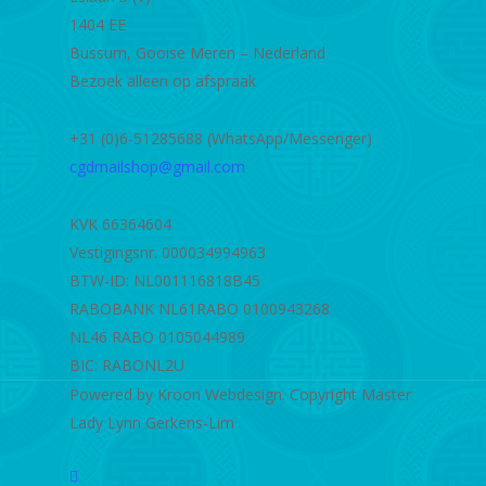
1404 EE
Bussum, Gooise Meren – Nederland
Bezoek alleen op afspraak
+31 (0)6-51285688 (WhatsApp/Messenger)
cgdmailshop@gmail.com
KVK 66364604
Vestigingsnr. 000034994963
BTW-ID: NL001116818B45
RABOBANK NL61RABO 0100943268
NL46 RABO 0105044989
BIC: RABONL2U
Powered by Kroon Webdesign. Copyright Master
Lady Lynn Gerkens-Lim
twitter