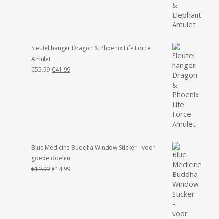
was:
is:
€55.99.
€49.99.
Sleutel hanger Dragon & Phoenix Life Force
Amulet
Oorspronkelijke
Huidige
€
55.99
€
41.99
prijs
prijs
was:
is:
€55.99.
€41.99.
Blue Medicine Buddha Window Sticker - voor
goede doelen
Oorspronkelijke
Huidige
€
19.99
€
14.99
prijs
prijs
was:
is:
€19.99.
€14.99.