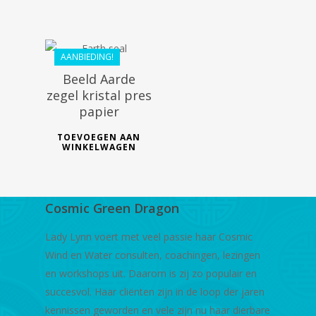
€
44.09
AANBIEDING!
Beeld Aarde
zegel kristal pres
papier
TOEVOEGEN AAN
WINKELWAGEN
Cosmic Green Dragon
Lady Lynn voert met veel passie haar Cosmic
Wind en Water consulten, coachingen, lezingen
en workshops uit. Daarom is zij zo populair en
succesvol. Haar cliënten zijn in de loop der jaren
kennissen geworden en vele zijn nu haar dierbare