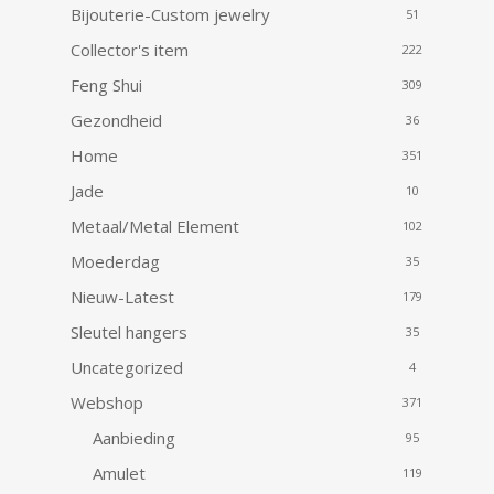
Bijouterie-Custom jewelry
51
Collector's item
222
Feng Shui
309
Gezondheid
36
Home
351
Jade
10
Metaal/Metal Element
102
Moederdag
35
Nieuw-Latest
179
Sleutel hangers
35
Uncategorized
4
Webshop
371
Aanbieding
95
Amulet
119