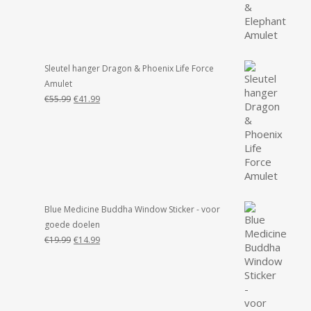
was:
is:
€55.99.
€49.99.
Sleutel hanger Dragon & Phoenix Life Force
Amulet
Oorspronkelijke
Huidige
€
55.99
€
41.99
prijs
prijs
was:
is:
€55.99.
€41.99.
Blue Medicine Buddha Window Sticker - voor
goede doelen
Oorspronkelijke
Huidige
€
19.99
€
14.99
prijs
prijs
was:
is:
€19.99.
€14.99.