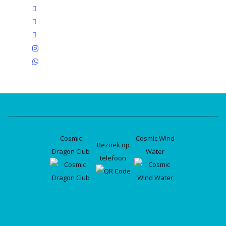
twitter
facebook
linkedin
instagram
whatsapp
Cosmic
Cosmic Wind
Bezoek op
Dragon Club
Water
telefoon