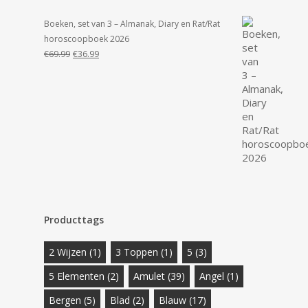
Boeken, set van 3 – Almanak, Diary en Rat/Rat
horoscoopboek 2026
Oorspronkelijke
Huidige
€
69.99
€
36.99
prijs
prijs
was:
is:
€69.99.
€36.99.
Producttags
2 Wijzen
(1)
3 Toppen
(1)
5
(3)
5 Elementen
(2)
Amulet
(39)
Angel
(1)
Bergen
(5)
Blad
(2)
Blauw
(17)