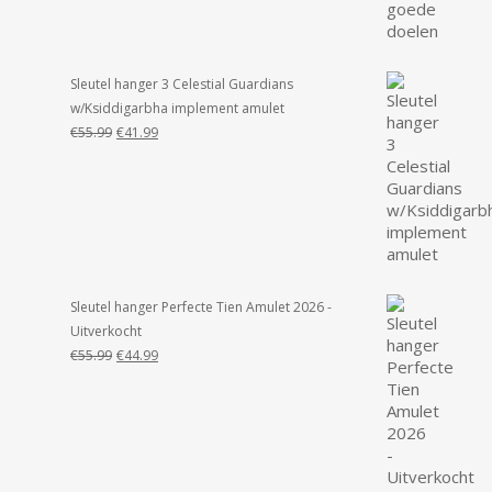
Sleutel hanger 3 Celestial Guardians
w/Ksiddigarbha implement amulet
Oorspronkelijke
Huidige
€
55.99
€
41.99
prijs
prijs
was:
is:
€55.99.
€41.99.
Sleutel hanger Perfecte Tien Amulet 2026 -
Uitverkocht
Oorspronkelijke
Huidige
€
55.99
€
44.99
prijs
prijs
was:
is:
€55.99.
€44.99.