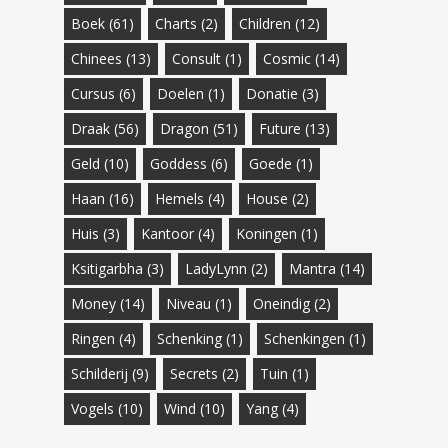
Boek
(61)
Charts
(2)
Children
(12)
Chinees
(13)
Consult
(1)
Cosmic
(14)
Cursus
(6)
Doelen
(1)
Donatie
(3)
Draak
(56)
Dragon
(51)
Future
(13)
Geld
(10)
Goddess
(6)
Goede
(1)
Haan
(16)
Hemels
(4)
House
(2)
Huis
(3)
Kantoor
(4)
Koningen
(1)
Ksitigarbha
(3)
LadyLynn
(2)
Mantra
(14)
Money
(14)
Niveau
(1)
Oneindig
(2)
Ringen
(4)
Schenking
(1)
Schenkingen
(1)
Schilderij
(9)
Secrets
(2)
Tuin
(1)
Vogels
(10)
Wind
(10)
Yang
(4)
€
168.99