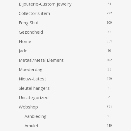
Bijouterie-Custom jewelry
51
Collector's item
222
Feng Shui
309
Gezondheid
36
Home
351
Jade
10
Metaal/Metal Element
102
Moederdag
35
Nieuw-Latest
179
Sleutel hangers
35
Uncategorized
4
Webshop
371
Aanbieding
95
Amulet
119