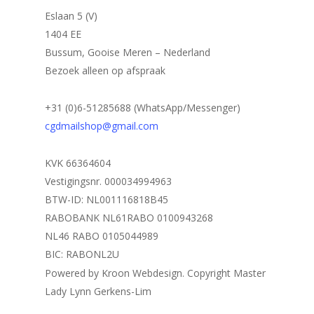
Eslaan 5 (V)
1404 EE
Bussum, Gooise Meren – Nederland
Bezoek alleen op afspraak
+31 (0)6-51285688 (WhatsApp/Messenger)
cgdmailshop@gmail.com
KVK 66364604
Vestigingsnr. 000034994963
BTW-ID: NL001116818B45
RABOBANK NL61RABO 0100943268
NL46 RABO 0105044989
BIC: RABONL2U
Powered by Kroon Webdesign. Copyright Master
Lady Lynn Gerkens-Lim