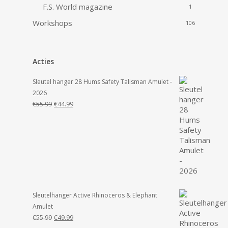
F.S. World magazine
1
Workshops
106
Acties
Sleutel hanger 28 Hums Safety Talisman Amulet -
2026
Oorspronkelijke
Huidige
€
55.99
€
44.99
prijs
prijs
was:
is:
€55.99.
€44.99.
Sleutelhanger Active Rhinoceros & Elephant
Amulet
Oorspronkelijke
Huidige
€
55.99
€
49.99
prijs
prijs