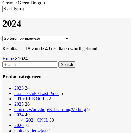
Cosmic Green Dragon
Close
Search
2024
Gesorteerd
Resultaat 1–18 van de 49 resultaten wordt getoond
op
Home
2024
nieuwste
Search
Productcategorieën
2023
24
Laatste stuk / Last Piece
6
UITVERKOOP
22
2025
26
Cursus/Workshop/E-Learning/Veiliing
9
2024
49
2024 CNJL
33
2026
72
Chineesnieuwjaar
1