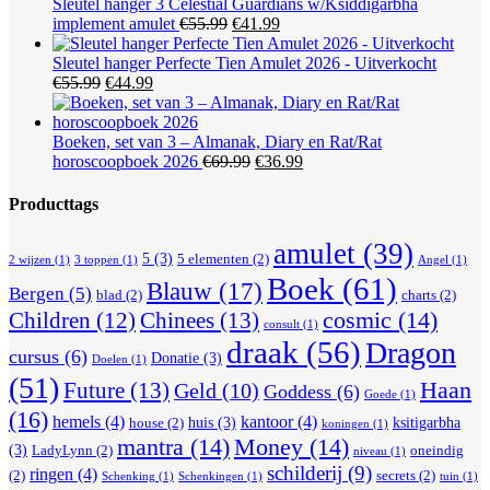
€19.99.
€14.99.
Sleutel hanger 3 Celestial Guardians w/Ksiddigarbha
Oorspronkelijke
Huidige
implement amulet
€
55.99
€
41.99
prijs
prijs
was:
is:
Sleutel hanger Perfecte Tien Amulet 2026 - Uitverkocht
Oorspronkelijke
Huidige
€55.99.
€41.99.
€
55.99
€
44.99
prijs
prijs
was:
is:
€55.99.
€44.99.
Boeken, set van 3 – Almanak, Diary en Rat/Rat
Oorspronkelijke
Huidige
horoscoopboek 2026
€
69.99
€
36.99
prijs
prijs
was:
is:
Producttags
€69.99.
€36.99.
amulet
(39)
5
(3)
5 elementen
(2)
2 wijzen
(1)
3 toppen
(1)
Angel
(1)
Boek
(61)
Blauw
(17)
Bergen
(5)
blad
(2)
charts
(2)
Children
(12)
Chinees
(13)
cosmic
(14)
consult
(1)
draak
(56)
Dragon
cursus
(6)
Donatie
(3)
Doelen
(1)
(51)
Haan
Future
(13)
Geld
(10)
Goddess
(6)
Goede
(1)
(16)
hemels
(4)
kantoor
(4)
huis
(3)
ksitigarbha
house
(2)
koningen
(1)
mantra
(14)
Money
(14)
(3)
LadyLynn
(2)
oneindig
niveau
(1)
schilderij
(9)
ringen
(4)
(2)
secrets
(2)
Schenking
(1)
Schenkingen
(1)
tuin
(1)