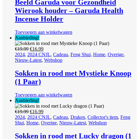
Beeld Garuda voor Gezondheid
Wierook houder – Garuda Health
Incense Holder
Toevoegen aan winkelwagen
Aanbieding!
Oorspronkelijke
Huidige
€
19.99
€
16.99
prijs
prijs
2024
,
2024 CNJL
,
Cadeau
,
Feng Shui
,
Home
,
Overige
,
was:
is:
Nieuw-Latest
,
Webshop
€19.99.
€16.99.
Sokken in rood met Mystieke Knoop
(1 Paar)
Toevoegen aan winkelwagen
Aanbieding!
Oorspronkelijke
Huidige
€
19.99
€
16.99
prijs
prijs
2024
,
2024 CNJL
,
Cadeau
,
Draken
,
Collector's item
,
Feng
was:
is:
Shui
,
Home
,
Overige
,
Nieuw-Latest
,
Webshop
€19.99.
€16.99.
Sokken in rood met Lucky dragon (1