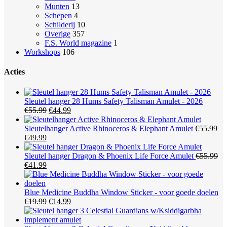
Munten
13
Schepen
4
Schilderij
10
Overige
357
F.S. World magazine
1
Workshops
106
Acties
Sleutel hanger 28 Hums Safety Talisman Amulet - 2026
Oorspronkelijke
Huidige
€
55.99
€
44.99
prijs
prijs
was:
is:
Sleutelhanger Active Rhinoceros & Elephant Amulet
€
55.99
Oorspronkelijke
Huidige
€55.99.
€44.99.
€
49.99
prijs
prijs
was:
is:
Sleutel hanger Dragon & Phoenix Life Force Amulet
€
55.99
€55.99.
Oorspronkelijke
€49.99.
Huidige
€
41.99
prijs
prijs
was:
is:
€55.99.
€41.99.
Blue Medicine Buddha Window Sticker - voor goede doelen
Oorspronkelijke
Huidige
€
19.99
€
14.99
prijs
prijs
was:
is: