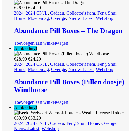
Oorspronkelijke
Huidige
€
28.99
€
24.29
prijs
prijs
2024
,
2024 CNJL
,
Cadeau
,
Collector's item
,
Feng Shui
,
was:
is:
Home
,
Moederdag
,
Overige
,
Nieuw-Latest
,
Webshop
€28.99.
€24.29.
Abundance Pill Boxes – The Dragon
Toevoegen aan winkelwagen
Aanbieding!
Oorspronkelijke
Huidige
€
28.99
€
24.29
prijs
prijs
2024
,
2024 CNJL
,
Cadeau
,
Collector's item
,
Feng Shui
,
was:
is:
Home
,
Moederdag
,
Overige
,
Nieuw-Latest
,
Webshop
€28.99.
€24.29.
Abundance Pill Boxes (Pillen doosje)
Windhorse
Toevoegen aan winkelwagen
Aanbieding!
Oorspronkelijke
Huidige
€
39.99
€
33.29
prijs
prijs
2024
,
2024 CNJL
,
Cadeau
,
Feng Shui
,
Home
,
Overige
,
was:
is:
Nieuw-Latest
,
Webshop