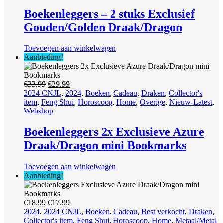
€33.98.
€28.99.
Boekenleggers – 2 stuks Exclusief
Gouden/Golden Draak/Dragon
Toevoegen aan winkelwagen
Aanbieding!
Oorspronkelijke
Huidige
€
33.99
€
29.99
prijs
prijs
2024 CNJL
,
2024
,
Boeken
,
Cadeau
,
Draken
,
Collector's
was:
is:
item
,
Feng Shui
,
Horoscoop
,
Home
,
Overige
,
Nieuw-Latest
,
€33.99.
€29.99.
Webshop
Boekenleggers 2x Exclusieve Azure
Draak/Dragon mini Bookmarks
Toevoegen aan winkelwagen
Aanbieding!
Oorspronkelijke
Huidige
€
18.99
€
17.99
prijs
prijs
2024
,
2024 CNJL
,
Boeken
,
Cadeau
,
Best verkocht
,
Draken
,
was:
is:
Collector's item
,
Feng Shui
,
Horoscoop
,
Home
,
Metaal/Metal