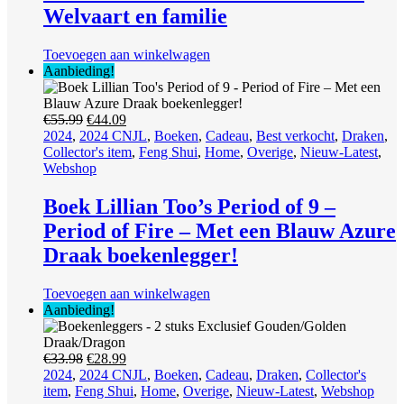
Welvaart en familie
Toevoegen aan winkelwagen
Aanbieding!
Oorspronkelijke
Huidige
€
55.99
€
44.09
prijs
prijs
2024
,
2024 CNJL
,
Boeken
,
Cadeau
,
Best verkocht
,
Draken
,
was:
is:
Collector's item
,
Feng Shui
,
Home
,
Overige
,
Nieuw-Latest
,
€55.99.
€44.09.
Webshop
Boek Lillian Too’s Period of 9 –
Period of Fire – Met een Blauw Azure
Draak boekenlegger!
Toevoegen aan winkelwagen
Aanbieding!
Oorspronkelijke
Huidige
€
33.98
€
28.99
prijs
prijs
2024
,
2024 CNJL
,
Boeken
,
Cadeau
,
Draken
,
Collector's
was:
is:
item
,
Feng Shui
,
Home
,
Overige
,
Nieuw-Latest
,
Webshop