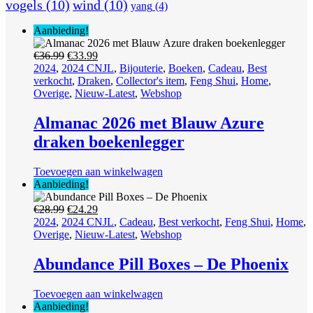
vogels
(10)
wind
(10)
yang
(4)
Aanbieding!
Oorspronkelijke
Huidige
€
36.99
€
33.99
prijs
prijs
2024
,
2024 CNJL
,
Bijouterie
,
Boeken
,
Cadeau
,
Best
was:
is:
verkocht
,
Draken
,
Collector's item
,
Feng Shui
,
Home
,
€36.99.
€33.99.
Overige
,
Nieuw-Latest
,
Webshop
Almanac 2026 met Blauw Azure
draken boekenlegger
Toevoegen aan winkelwagen
Aanbieding!
Oorspronkelijke
Huidige
€
28.99
€
24.29
prijs
prijs
2024
,
2024 CNJL
,
Cadeau
,
Best verkocht
,
Feng Shui
,
Home
,
was:
is:
Overige
,
Nieuw-Latest
,
Webshop
€28.99.
€24.29.
Abundance Pill Boxes – De Phoenix
Toevoegen aan winkelwagen
Aanbieding!