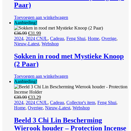
Paar)
Toevoegen aan winkelwagen
Aanbieding!
Oorspronkelijke
Huidige
€
36.99
€
31.99
prijs
prijs
2024
,
2024 CNJL
,
Cadeau
,
Feng Shui
,
Home
,
Overige
,
was:
is:
Nieuw-Latest
,
Webshop
€36.99.
€31.99.
Sokken in rood met Mystieke Knoop
(2 Paar)
Toevoegen aan winkelwagen
Aanbieding!
Oorspronkelijke
Huidige
€
39.99
€
33.29
prijs
prijs
2024
,
2024 CNJL
,
Cadeau
,
Collector's item
,
Feng Shui
,
was:
is:
Home
,
Overige
,
Nieuw-Latest
,
Webshop
€39.99.
€33.29.
Beeld 3 Chi Lin Bescherming
Wierook houder – Protection Incense