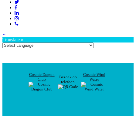
Translate »
Cosmic Dragon
Cosmic Wind
Bezoek op
Club
Water
telefoon