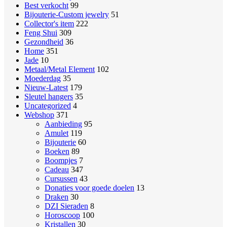
Best verkocht
99
Bijouterie-Custom jewelry
51
Collector's item
222
Feng Shui
309
Gezondheid
36
Home
351
Jade
10
Metaal/Metal Element
102
Moederdag
35
Nieuw-Latest
179
Sleutel hangers
35
Uncategorized
4
Webshop
371
Aanbieding
95
Amulet
119
Bijouterie
60
Boeken
89
Boompjes
7
Cadeau
347
Cursussen
43
Donaties voor goede doelen
13
Draken
30
DZI Sieraden
8
Horoscoop
100
Kristallen
30