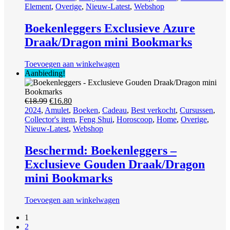
€18.99.
€17.99.
Element
,
Overige
,
Nieuw-Latest
,
Webshop
Boekenleggers Exclusieve Azure
Draak/Dragon mini Bookmarks
Toevoegen aan winkelwagen
Aanbieding!
Oorspronkelijke
Huidige
€
18.99
€
16.80
prijs
prijs
2024
,
Amulet
,
Boeken
,
Cadeau
,
Best verkocht
,
Cursussen
,
was:
is:
Collector's item
,
Feng Shui
,
Horoscoop
,
Home
,
Overige
,
€18.99.
€16.80.
Nieuw-Latest
,
Webshop
Beschermd: Boekenleggers –
Exclusieve Gouden Draak/Dragon
mini Bookmarks
Toevoegen aan winkelwagen
1
2