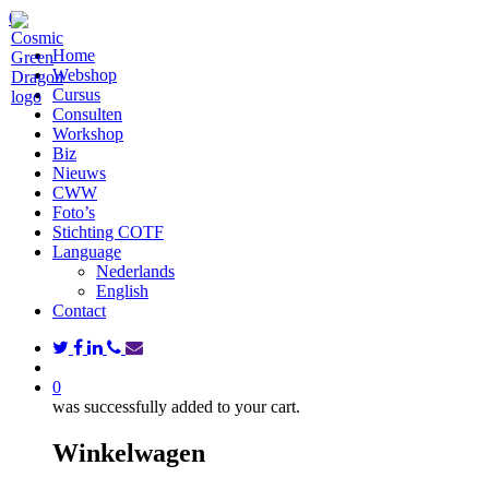
Skip
search
0
to
Menu
Home
main
Webshop
content
Cursus
Consulten
Workshop
Biz
Nieuws
CWW
Foto’s
Stichting COTF
Language
Nederlands
English
Contact
twitter
facebook
linkedin
phone
email
search
0
was successfully added to your cart.
Winkelwagen