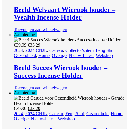
€39.99.
€33.29.
Beeld Welvaart Wierook houder –
Wealth Incense Holder
Toevoegen aan winkelwagen
Aanbieding!
Oorspronkelijke
Huidige
€
39.99
€
33.29
prijs
prijs
2024
,
2024 CNJL
,
Cadeau
,
Collector's item
,
Feng Shui
,
was:
is:
Gezondheid
,
Home
,
Overige
,
Nieuw-Latest
,
Webshop
€39.99.
€33.29.
Beeld Succes Wierook houder –
Success Incense Holder
Toevoegen aan winkelwagen
Aanbieding!
Oorspronkelijke
Huidige
€
39.99
€
33.29
prijs
prijs
2024
,
2024 CNJL
,
Cadeau
,
Feng Shui
,
Gezondheid
,
Home
,
was:
is:
Overige
,
Nieuw-Latest
,
Webshop
€39.99.
€33.29.