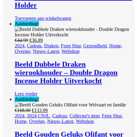
Holder
Toevoegen aan winkelwagen
Aanbieding!
Oorspronkelijke
Huidige
€
44.99
€
36.89
prijs
prijs
2024
,
Cadeau
,
Draken
,
Feng Shui
,
Gezondheid
,
Home
,
was:
is:
Overige
,
Nieuw-Latest
,
Webshop
€44.99.
€36.89.
Beeld Dubbele Draken
wierookhouder – Double Dragon
Incense Holder Uitverkocht
Lees verder
Aanbieding!
Oorspronkelijke
Huidige
€
168.00
€
133.99
prijs
prijs
2024
,
2024 CNJL
,
Cadeau
,
Collector's item
,
Feng Shui
,
was:
is:
Home
,
Overige
,
Nieuw-Latest
,
Webshop
€168.00.
€133.99.
Beeld Gouden Geluks Olifant voor