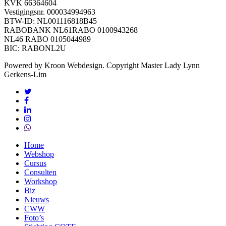
KVK 66364604
Vestigingsnr. 000034994963
BTW-ID: NL001116818B45
RABOBANK NL61RABO 0100943268
NL46 RABO 0105044989
BIC: RABONL2U
Powered by Kroon Webdesign. Copyright Master Lady Lynn
Gerkens-Lim
twitter
facebook
linkedin
instagram
whatsapp
Close
Home
Menu
Webshop
Cursus
Consulten
Workshop
Biz
Nieuws
CWW
Foto’s