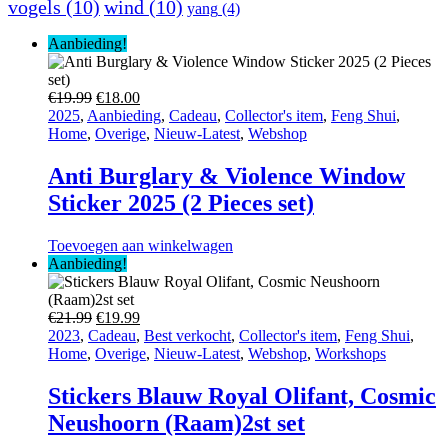
vogels
(10)
wind
(10)
yang
(4)
Aanbieding!
Oorspronkelijke
Huidige
€
19.99
€
18.00
prijs
prijs
2025
,
Aanbieding
,
Cadeau
,
Collector's item
,
Feng Shui
,
was:
is:
Home
,
Overige
,
Nieuw-Latest
,
Webshop
€19.99.
€18.00.
Anti Burglary & Violence Window
Sticker 2025 (2 Pieces set)
Toevoegen aan winkelwagen
Aanbieding!
Oorspronkelijke
Huidige
€
21.99
€
19.99
prijs
prijs
2023
,
Cadeau
,
Best verkocht
,
Collector's item
,
Feng Shui
,
was:
is:
Home
,
Overige
,
Nieuw-Latest
,
Webshop
,
Workshops
€21.99.
€19.99.
Stickers Blauw Royal Olifant, Cosmic
Neushoorn (Raam)2st set