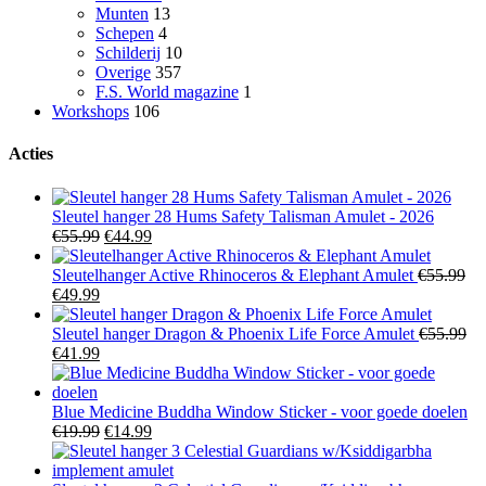
Munten
13
Schepen
4
Schilderij
10
Overige
357
F.S. World magazine
1
Workshops
106
Acties
Sleutel hanger 28 Hums Safety Talisman Amulet - 2026
Oorspronkelijke
Huidige
€
55.99
€
44.99
prijs
prijs
was:
is:
Sleutelhanger Active Rhinoceros & Elephant Amulet
€
55.99
Oorspronkelijke
Huidige
€55.99.
€44.99.
€
49.99
prijs
prijs
was:
is:
Sleutel hanger Dragon & Phoenix Life Force Amulet
€
55.99
€55.99.
Oorspronkelijke
€49.99.
Huidige
€
41.99
prijs
prijs
was:
is:
€55.99.
€41.99.
Blue Medicine Buddha Window Sticker - voor goede doelen
Oorspronkelijke
Huidige
€
19.99
€
14.99
prijs
prijs
was:
is: