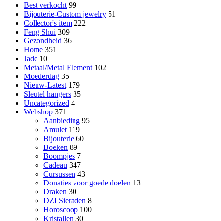
Best verkocht
99
Bijouterie-Custom jewelry
51
Collector's item
222
Feng Shui
309
Gezondheid
36
Home
351
Jade
10
Metaal/Metal Element
102
Moederdag
35
Nieuw-Latest
179
Sleutel hangers
35
Uncategorized
4
Webshop
371
Aanbieding
95
Amulet
119
Bijouterie
60
Boeken
89
Boompjes
7
Cadeau
347
Cursussen
43
Donaties voor goede doelen
13
Draken
30
DZI Sieraden
8
Horoscoop
100
Kristallen
30