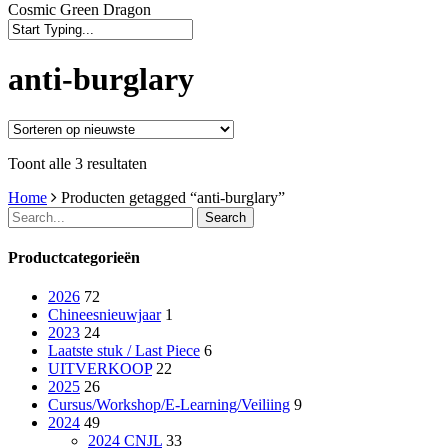
Cosmic Green Dragon
Close
Search
anti-burglary
Gesorteerd
Toont alle 3 resultaten
op
Home
Producten getagged “anti-burglary”
nieuwste
Search
Productcategorieën
2026
72
Chineesnieuwjaar
1
2023
24
Laatste stuk / Last Piece
6
UITVERKOOP
22
2025
26
Cursus/Workshop/E-Learning/Veiliing
9
2024
49
2024 CNJL
33