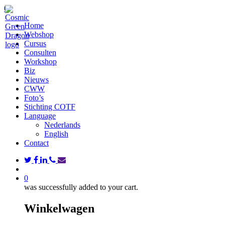
Skip
search
0
to
Menu
Home
main
Webshop
content
Cursus
Consulten
Workshop
Biz
Nieuws
CWW
Foto’s
Stichting COTF
Language
Nederlands
English
Contact
twitter
facebook
linkedin
phone
email
search
0
was successfully added to your cart.
Winkelwagen