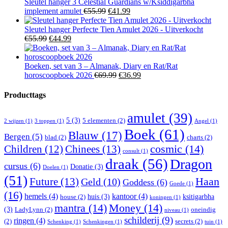
€19.99.
€14.99.
Sleutel hanger 3 Celestial Guardians w/Ksiddigarbha
Oorspronkelijke
Huidige
implement amulet
€
55.99
€
41.99
prijs
prijs
was:
is:
Sleutel hanger Perfecte Tien Amulet 2026 - Uitverkocht
Oorspronkelijke
Huidige
€55.99.
€41.99.
€
55.99
€
44.99
prijs
prijs
was:
is:
€55.99.
€44.99.
Boeken, set van 3 – Almanak, Diary en Rat/Rat
Oorspronkelijke
Huidige
horoscoopboek 2026
€
69.99
€
36.99
prijs
prijs
was:
is:
Producttags
€69.99.
€36.99.
amulet
(39)
5
(3)
5 elementen
(2)
2 wijzen
(1)
3 toppen
(1)
Angel
(1)
Boek
(61)
Blauw
(17)
Bergen
(5)
blad
(2)
charts
(2)
Children
(12)
Chinees
(13)
cosmic
(14)
consult
(1)
draak
(56)
Dragon
cursus
(6)
Donatie
(3)
Doelen
(1)
(51)
Haan
Future
(13)
Geld
(10)
Goddess
(6)
Goede
(1)
(16)
hemels
(4)
kantoor
(4)
huis
(3)
ksitigarbha
house
(2)
koningen
(1)
mantra
(14)
Money
(14)
(3)
LadyLynn
(2)
oneindig
niveau
(1)
schilderij
(9)
ringen
(4)
(2)
secrets
(2)
Schenking
(1)
Schenkingen
(1)
tuin
(1)