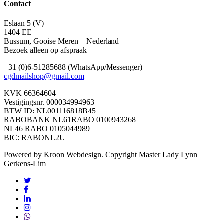
Contact
Eslaan 5 (V)
1404 EE
Bussum, Gooise Meren – Nederland
Bezoek alleen op afspraak
+31 (0)6-51285688 (WhatsApp/Messenger)
cgdmailshop@gmail.com
KVK 66364604
Vestigingsnr. 000034994963
BTW-ID: NL001116818B45
RABOBANK NL61RABO 0100943268
NL46 RABO 0105044989
BIC: RABONL2U
Powered by Kroon Webdesign. Copyright Master Lady Lynn
Gerkens-Lim
twitter
facebook
linkedin
instagram
whatsapp