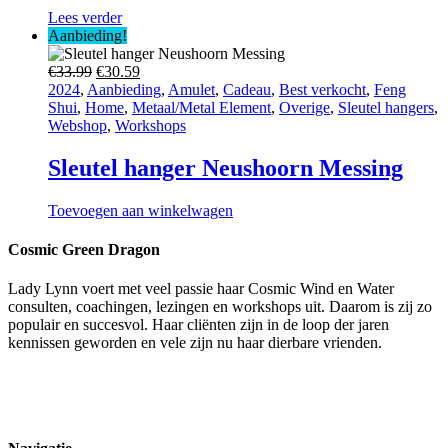
Lees verder
Aanbieding!
Oorspronkelijke
Huidige
€
33.99
€
30.59
prijs
prijs
2024
,
Aanbieding
,
Amulet
,
Cadeau
,
Best verkocht
,
Feng
was:
is:
Shui
,
Home
,
Metaal/Metal Element
,
Overige
,
Sleutel hangers
,
€33.99.
€30.59.
Webshop
,
Workshops
Sleutel hanger Neushoorn Messing
Toevoegen aan winkelwagen
Cosmic Green Dragon
Lady Lynn voert met veel passie haar Cosmic Wind en Water
consulten, coachingen, lezingen en workshops uit. Daarom is zij zo
populair en succesvol. Haar cliënten zijn in de loop der jaren
kennissen geworden en vele zijn nu haar dierbare vrienden.