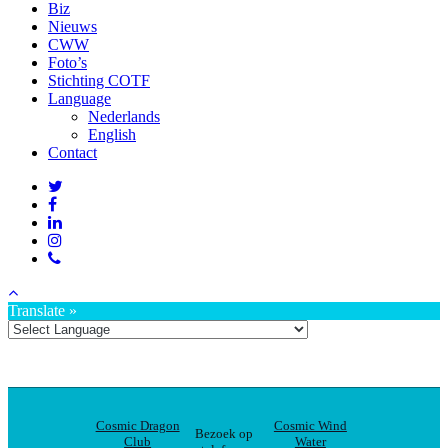
Biz
Nieuws
CWW
Foto’s
Stichting COTF
Language
Nederlands
English
Contact
Translate »
Cosmic Dragon
Cosmic Wind
Bezoek op
Club
Water