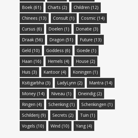
Boek
(61)
Charts
(2)
Children
(12)
Chinees
(13)
Consult
(1)
Cosmic
(14)
Cursus
(6)
Doelen
(1)
Donatie
(3)
Draak
(56)
Dragon
(51)
Future
(13)
Geld
(10)
Goddess
(6)
Goede
(1)
Haan
(16)
Hemels
(4)
House
(2)
Huis
(3)
Kantoor
(4)
Koningen
(1)
Ksitigarbha
(3)
LadyLynn
(2)
Mantra
(14)
Money
(14)
Niveau
(1)
Oneindig
(2)
Ringen
(4)
Schenking
(1)
Schenkingen
(1)
Schilderij
(9)
Secrets
(2)
Tuin
(1)
Vogels
(10)
Wind
(10)
Yang
(4)