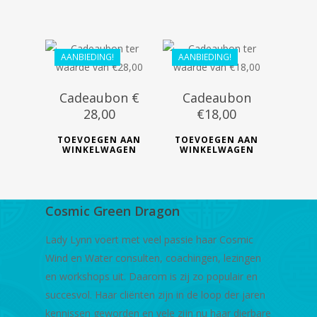
€
18.00
€
28.00
€
16.20
€
25.20
AANBIEDING!
AANBIEDING!
Cadeaubon €
Cadeaubon
28,00
€18,00
TOEVOEGEN AAN
TOEVOEGEN AAN
WINKELWAGEN
WINKELWAGEN
Cosmic Green Dragon
Lady Lynn voert met veel passie haar Cosmic
Wind en Water consulten, coachingen, lezingen
en workshops uit. Daarom is zij zo populair en
succesvol. Haar cliënten zijn in de loop der jaren
kennissen geworden en vele zijn nu haar dierbare