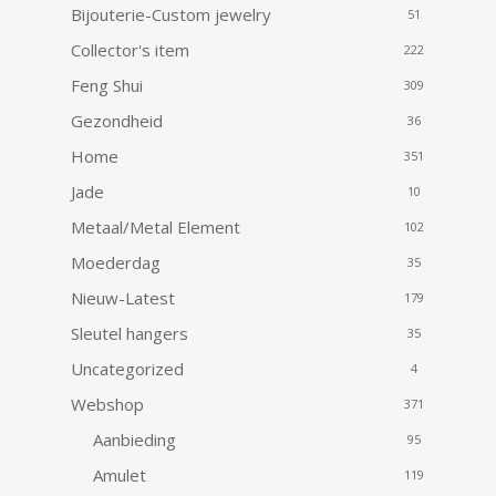
Bijouterie-Custom jewelry
51
Collector's item
222
Feng Shui
309
Gezondheid
36
Home
351
Jade
10
Metaal/Metal Element
102
Moederdag
35
Nieuw-Latest
179
Sleutel hangers
35
Uncategorized
4
Webshop
371
Aanbieding
95
Amulet
119