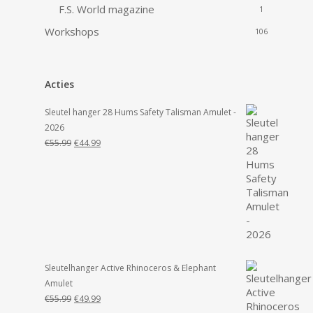
F.S. World magazine
1
Workshops
106
Acties
Sleutel hanger 28 Hums Safety Talisman Amulet -
2026
Oorspronkelijke
Huidige
€
55.99
€
44.99
prijs
prijs
was:
is:
€55.99.
€44.99.
Sleutelhanger Active Rhinoceros & Elephant
Amulet
Oorspronkelijke
Huidige
€
55.99
€
49.99
prijs
prijs