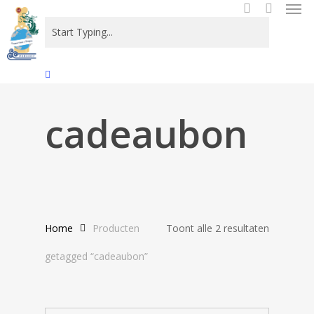
Men
Skip
to
search
main
content
Close
Search
cadeaubon
Gesortee
Home
Producten
Toont alle 2 resultaten
op
getagged “cadeaubon”
nieuwste