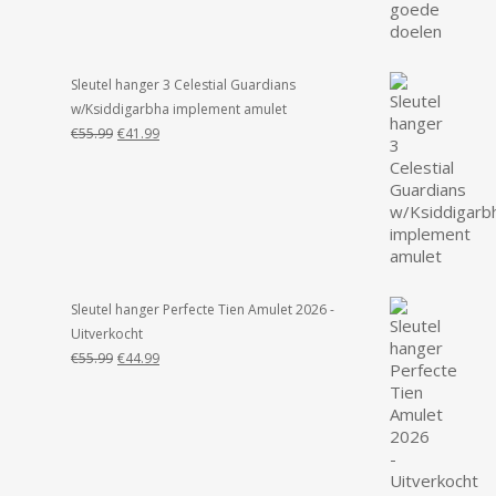
Sleutel hanger 3 Celestial Guardians
w/Ksiddigarbha implement amulet
Oorspronkelijke
Huidige
€
55.99
€
41.99
prijs
prijs
was:
is:
€55.99.
€41.99.
Sleutel hanger Perfecte Tien Amulet 2026 -
Uitverkocht
Oorspronkelijke
Huidige
€
55.99
€
44.99
prijs
prijs
was:
is:
€55.99.
€44.99.