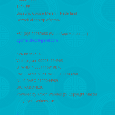
1404 EE
Bussum, Gooise Meren – Nederland
Bezoek alleen op afspraak
+31 (0)6-51285688 (WhatsApp/Messenger)
cgdmailshop@gmail.com
KVK 66364604
Vestigingsnr. 000034994963
BTW-ID: NL001116818B45
RABOBANK NL61RABO 0100943268
NL46 RABO 0105044989
BIC: RABONL2U
Powered by Kroon Webdesign. Copyright Master
Lady Lynn Gerkens-Lim
twitter