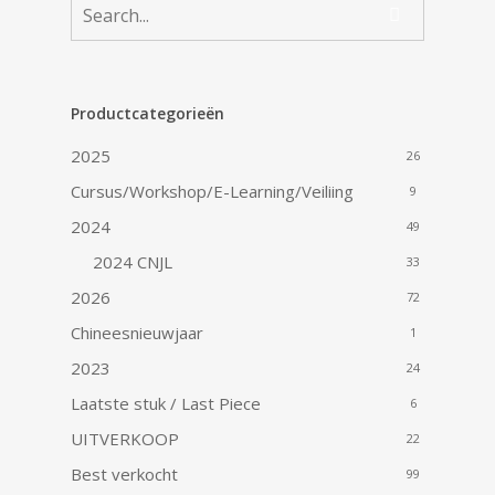
Productcategorieën
2025
26
Cursus/Workshop/E-Learning/Veiliing
9
2024
49
2024 CNJL
33
2026
72
Chineesnieuwjaar
1
2023
24
Laatste stuk / Last Piece
6
UITVERKOOP
22
Best verkocht
99