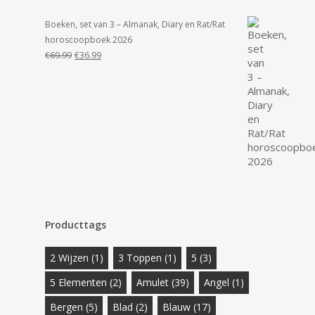
Boeken, set van 3 – Almanak, Diary en Rat/Rat
horoscoopboek 2026
Oorspronkelijke
Huidige
€
69.99
€
36.99
prijs
prijs
was:
is:
€69.99.
€36.99.
Producttags
2 Wijzen
(1)
3 Toppen
(1)
5
(3)
5 Elementen
(2)
Amulet
(39)
Angel
(1)
Bergen
(5)
Blad
(2)
Blauw
(17)