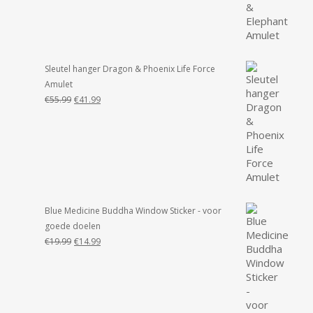
was:
is:
€55.99.
€49.99.
Sleutel hanger Dragon & Phoenix Life Force
Amulet
Oorspronkelijke
Huidige
€
55.99
€
41.99
prijs
prijs
was:
is:
€55.99.
€41.99.
Blue Medicine Buddha Window Sticker - voor
goede doelen
Oorspronkelijke
Huidige
€
19.99
€
14.99
prijs
prijs
was:
is:
€19.99.
€14.99.