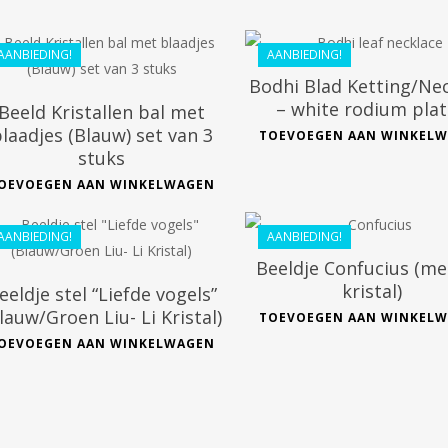
€
36.99
€
33.29
AANBIEDING!
AANBIEDING!
Bodhi Blad Ketting/Ne
– white rodium pla
Beeld Kristallen bal met
laadjes (Blauw) set van 3
TOEVOEGEN AAN WINKEL
stuks
€
98.60
€
288.99
OEVOEGEN AAN WINKELWAGEN
€
88.33
€
261.99
AANBIEDING!
AANBIEDING!
Beeldje Confucius (me
kristal)
eeldje stel “Liefde vogels”
lauw/Groen Liu- Li Kristal)
TOEVOEGEN AAN WINKEL
OEVOEGEN AAN WINKELWAGEN