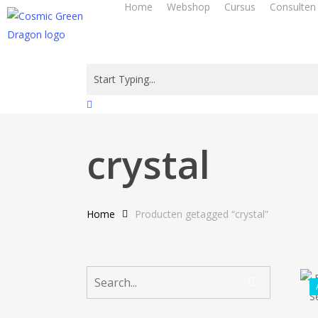
Home
Webshop
Cursus
Consulten
Skip
to
main
content
Close
Search
crystal
Home
Producten getagged “crystal”