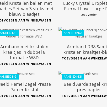
eeld Kristallen ballen met
Lucky Crystal Droplet
aadjes Set van 3 stuks met
Eternal Love -Large 
blauw blaadjes
Lees Verder
€
38.99
€
28.99
OEVOEGEN AAN WINKELWAGEN
€
35.09
€
26.09
AANBIEDING!
AANBIEDING!
Armband met kristalen
Armband DB8 Sami
kraaltjes in dubbel 8
kristalen kraaltjes-b
formatie W8D
TOEVOEGEN AAN WINKEL
€
54.99
€
54.99
OEVOEGEN AAN WINKELWAGEN
€
44.09
€
44.09
AANBIEDING!
AANBIEDING!
eeld Hemel Zegel Presse
Beeld Aarde zegel kri
Papier Kristal
pres papier
€
111.99
OEVOEGEN AAN WINKELWAGEN
TOEVOEGEN AAN WINKEL
€
80.99