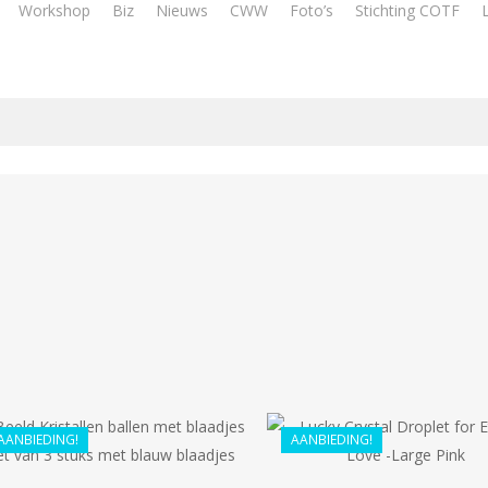
Workshop
Biz
Nieuws
CWW
Foto’s
Stichting COTF
€
68.99
€
39.99
€
61.99
€
35.99
AANBIEDING!
AANBIEDING!