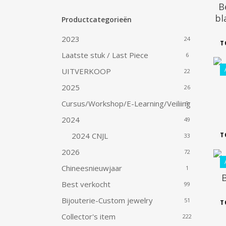
B
bl
Productcategorieën
2023
24
T
Laatste stuk / Last Piece
6
UITVERKOOP
22
2025
26
Cursus/Workshop/E-Learning/Veiliing
9
2024
49
2024 CNJL
T
33
2026
72
Chineesnieuwjaar
1
B
Best verkocht
99
Bijouterie-Custom jewelry
51
T
Collector's item
222