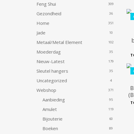
Feng Shui
309
Gezondheid
36
Home
351
Jade
10
b
Metaal/Metal Element
102
Moederdag
35
T
Nieuw-Latest
179
Sleutel hangers
35
Uncategorized
4
B
Webshop
371
(B
Aanbieding
95
T
Amulet
119
Bijouterie
60
Boeken
89