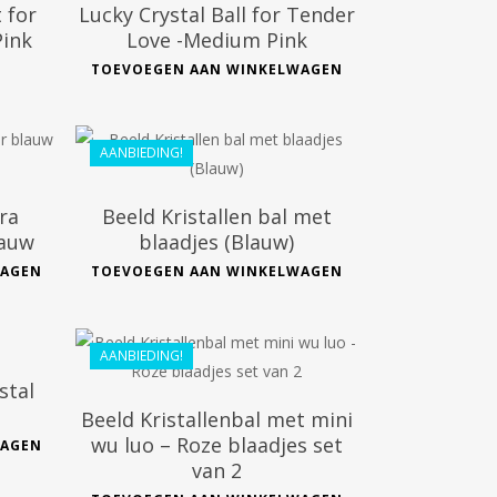
 for
Lucky Crystal Ball for Tender
Pink
Love -Medium Pink
TOEVOEGEN AAN WINKELWAGEN
€
26.99
€
24.29
AANBIEDING!
ra
Beeld Kristallen bal met
lauw
blaadjes (Blauw)
WAGEN
TOEVOEGEN AAN WINKELWAGEN
€
41.99
€
37.79
AANBIEDING!
stal
Beeld Kristallenbal met mini
wu luo – Roze blaadjes set
WAGEN
van 2