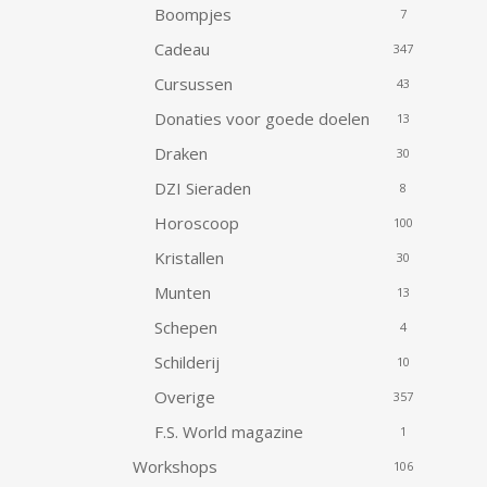
Boompjes
7
Cadeau
347
Cursussen
43
Donaties voor goede doelen
13
Draken
30
DZI Sieraden
8
Horoscoop
100
Kristallen
30
Munten
13
Schepen
4
Schilderij
10
Overige
357
F.S. World magazine
1
Workshops
106