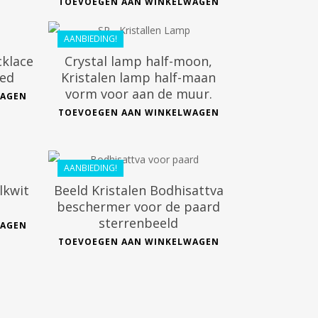
€
388.80
TOEVOEGEN AAN WINKELWAGEN
€
269.99
AANBIEDING!
cklace
Crystal lamp half-moon,
ted
Kristalen lamp half-maan
vorm voor aan de muur.
WAGEN
TOEVOEGEN AAN WINKELWAGEN
€
44.99
€
40.49
AANBIEDING!
lkwit
Beeld Kristalen Bodhisattva
beschermer voor de paard
sterrenbeeld
WAGEN
TOEVOEGEN AAN WINKELWAGEN