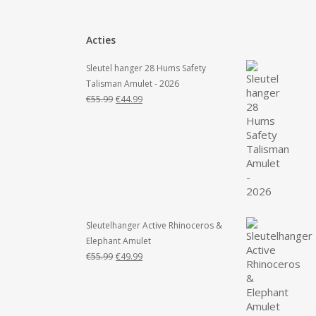
Acties
Sleutel hanger 28 Hums Safety
Talisman Amulet - 2026
Oorspronkelijke
Huidige
€
55.99
€
44.99
prijs
prijs
was:
is:
€55.99.
€44.99.
Sleutelhanger Active Rhinoceros &
Elephant Amulet
Oorspronkelijke
Huidige
€
55.99
€
49.99
prijs
prijs
was:
is:
€55.99.
€49.99.