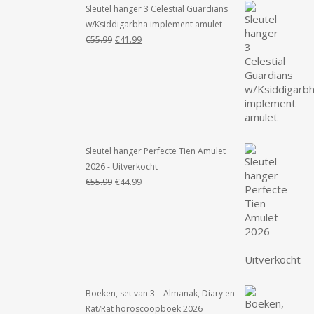
Sleutel hanger 3 Celestial Guardians
w/Ksiddigarbha implement amulet
Oorspronkelijke
Huidige
€
55.99
€
41.99
prijs
prijs
was:
is:
€55.99.
€41.99.
Sleutel hanger Perfecte Tien Amulet
2026 - Uitverkocht
Oorspronkelijke
Huidige
€
55.99
€
44.99
prijs
prijs
was:
is:
€55.99.
€44.99.
Boeken, set van 3 – Almanak, Diary en
Rat/Rat horoscoopboek 2026