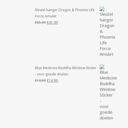
Sleutel hanger Dragon & Phoenix Life
Force Amulet
Oorspronkelijke
Huidige
€
55.99
€
41.99
prijs
prijs
was:
is:
€55.99.
€41.99.
Blue Medicine Buddha Window Sticker
- voor goede doelen
Oorspronkelijke
Huidige
€
19.99
€
14.99
prijs
prijs
was:
is:
€19.99.
€14.99.