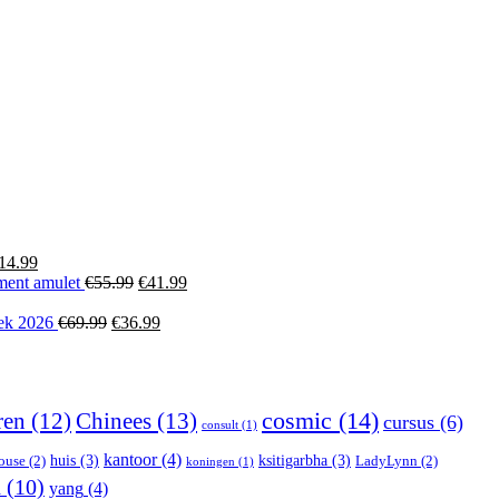
lijke
dige
99.
orspronkelijke
Huidige
14.99
ijs
prijs
Oorspronkelijke
Huidige
ment amulet
€
55.99
€
41.99
ijke
ige
as:
is:
prijs
prijs
19.99.
€14.99.
Oorspronkelijke
was:
Huidige
is:
oek 2026
€
69.99
€
36.99
prijs
€55.99.
prijs
€41.99.
99.
was:
is:
€69.99.
€36.99.
ren
(12)
Chinees
(13)
cosmic
(14)
cursus
(6)
consult
(1)
kantoor
(4)
huis
(3)
ksitigarbha
(3)
ouse
(2)
LadyLynn
(2)
koningen
(1)
d
(10)
yang
(4)