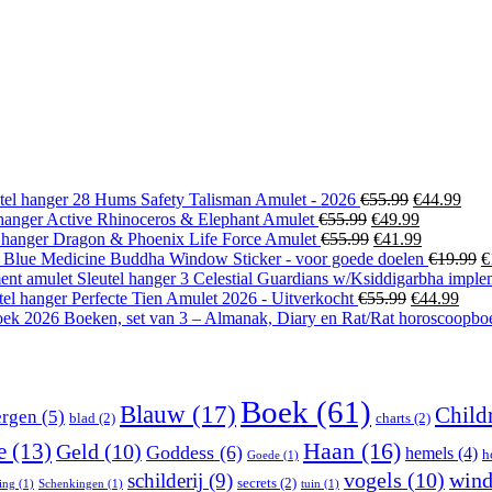
Oorspronke
Hui
tel hanger 28 Hums Safety Talisman Amulet - 2026
€
55.99
€
44.99
Oorspronkelijke
prijs
Huidige
prijs
lhanger Active Rhinoceros & Elephant Amulet
€
55.99
€
49.99
prijs
Oorspronkelijke
was:
prijs
Huidige
is:
l hanger Dragon & Phoenix Life Force Amulet
€
55.99
€
41.99
was:
prijs
€55.99.
is:
prijs
€44.
O
Blue Medicine Buddha Window Sticker - voor goede doelen
€
19.99
€
€55.99.
was:
€49.99.
is:
pr
Sleutel hanger 3 Celestial Guardians w/Ksiddigarbha imple
€55.99.
Oorspronkel
€41.99.
Huid
w
tel hanger Perfecte Tien Amulet 2026 - Uitverkocht
€
55.99
€
44.99
prijs
prijs
€
Boeken, set van 3 – Almanak, Diary en Rat/Rat horoscoopb
was:
is:
€55.99.
€44.
Boek
(61)
Blauw
(17)
Child
rgen
(5)
blad
(2)
charts
(2)
Haan
(16)
e
(13)
Geld
(10)
Goddess
(6)
hemels
(4)
h
Goede
(1)
vogels
(10)
win
schilderij
(9)
secrets
(2)
ing
(1)
Schenkingen
(1)
tuin
(1)