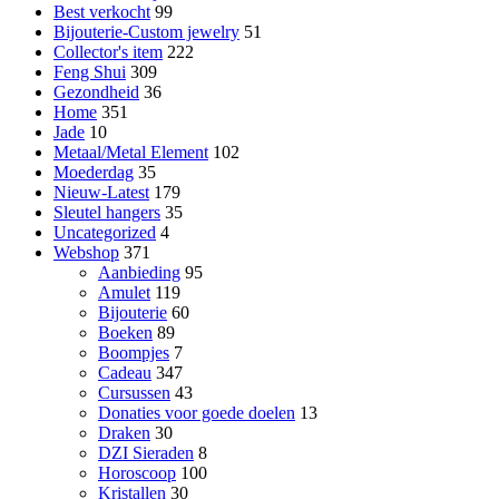
Best verkocht
99
Bijouterie-Custom jewelry
51
Collector's item
222
Feng Shui
309
Gezondheid
36
Home
351
Jade
10
Metaal/Metal Element
102
Moederdag
35
Nieuw-Latest
179
Sleutel hangers
35
Uncategorized
4
Webshop
371
Aanbieding
95
Amulet
119
Bijouterie
60
Boeken
89
Boompjes
7
Cadeau
347
Cursussen
43
Donaties voor goede doelen
13
Draken
30
DZI Sieraden
8
Horoscoop
100
Kristallen
30