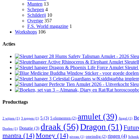
Munten
13
Schepen
4
Schilderij
10
Overige
357
F.S. World magazine
1
Workshops
106
Acties
Sleu
Sleute
Sleute
Sleu
Producttags
amulet
(39)
Be
5
(3)
5 elementen
(2)
2 wijzen
(1)
3 toppen
(1)
Angel
(1)
draak
(56)
Dragon
(51)
Futur
Donatie
(3)
Doelen
(1)
mantra
(14)
Money
(14)
ringen
(4)
oneindig
(2)
niveau
(1)
Schenk