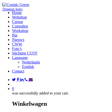
Skip
search
0
to
Menu
Home
main
Webshop
content
Cursus
Consulten
Workshop
Biz
Nieuws
CWW
Foto’s
Stichting COTF
Language
Nederlands
English
Contact
twitter
facebook
linkedin
phone
email
search
0
was successfully added to your cart.
Winkelwagen