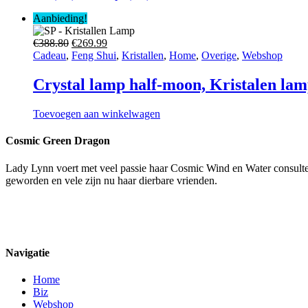
Aanbieding!
Oorspronkelijke
Huidige
€
388.80
€
269.99
prijs
prijs
Cadeau
,
Feng Shui
,
Kristallen
,
Home
,
Overige
,
Webshop
was:
is:
€388.80.
€269.99.
Crystal lamp half-moon, Kristalen la
Toevoegen aan winkelwagen
Cosmic Green Dragon
Lady Lynn voert met veel passie haar Cosmic Wind en Water consulten,
geworden en vele zijn nu haar dierbare vrienden.
Navigatie
Home
Biz
Webshop