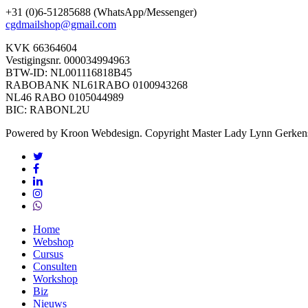
+31 (0)6-51285688 (WhatsApp/Messenger)
cgdmailshop@gmail.com
KVK 66364604
Vestigingsnr. 000034994963
BTW-ID: NL001116818B45
RABOBANK NL61RABO 0100943268
NL46 RABO 0105044989
BIC: RABONL2U
Powered by Kroon Webdesign. Copyright Master Lady Lynn Gerken
twitter
facebook
linkedin
instagram
whatsapp
Close
Home
Menu
Webshop
Cursus
Consulten
Workshop
Biz
Nieuws