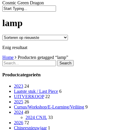
Cosmic Green Dragon
Close
Search
lamp
Enig resultaat
Home
Producten getagged “lamp”
Search
Productcategorieën
2023
24
Laatste stuk / Last Piece
6
UITVERKOOP
22
2025
26
Cursus/Workshop/E-Learning/Veiliing
9
2024
49
2024 CNJL
33
2026
72
Chineesnieuwjaar
1