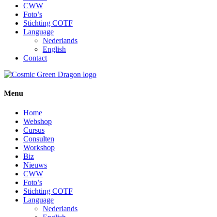
CWW
Foto’s
Stichting COTF
Language
Nederlands
English
Contact
Menu
Home
Webshop
Cursus
Consulten
Workshop
Biz
Nieuws
CWW
Foto’s
Stichting COTF
Language
Nederlands