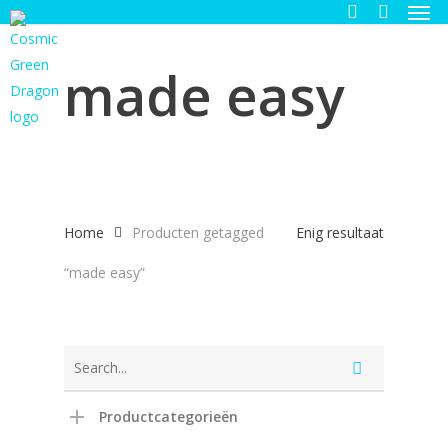
Men
Skip
to
search
main
made easy
content
Home
Producten getagged
Enig resultaat
“made easy”
Productcategorieën