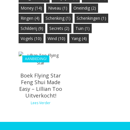
Money
(14)
Niveau
(1)
Oneindig
(2)
Ringen
(4)
Schenking
(1)
Schenkingen
(1)
Schilderij
(9)
Secrets
(2)
Tuin
(1)
€
36.99
Vogels
(10)
Wind
(10)
Yang
(4)
€
33.29
AANBIEDING!
Boek Flying Star
Feng Shui Made
Easy – Lillian Too
Uitverkocht!
Lees Verder