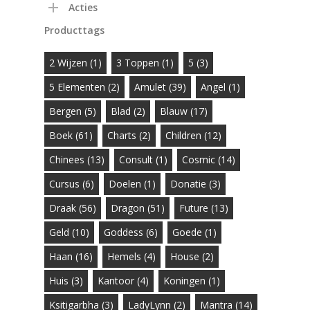
Acties
Producttags
2 Wijzen
(1)
3 Toppen
(1)
5
(3)
5 Elementen
(2)
Amulet
(39)
Angel
(1)
Bergen
(5)
Blad
(2)
Blauw
(17)
Boek
(61)
Charts
(2)
Children
(12)
Chinees
(13)
Consult
(1)
Cosmic
(14)
Cursus
(6)
Doelen
(1)
Donatie
(3)
Draak
(56)
Dragon
(51)
Future
(13)
Geld
(10)
Goddess
(6)
Goede
(1)
Haan
(16)
Hemels
(4)
House
(2)
Huis
(3)
Kantoor
(4)
Koningen
(1)
Ksitigarbha
(3)
LadyLynn
(2)
Mantra
(14)