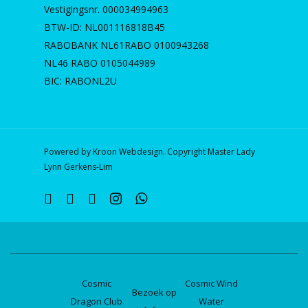
Vestigingsnr. 000034994963
BTW-ID: NL001116818B45
RABOBANK NL61RABO 0100943268
NL46 RABO 0105044989
BIC: RABONL2U
Powered by Kroon Webdesign. Copyright Master Lady
Lynn Gerkens-Lim
twitter
facebook
linkedin
instagram
whatsapp
Cosmic
Cosmic Wind
Bezoek op
Dragon Club
Water