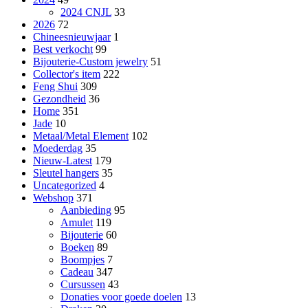
2024 CNJL
33
2026
72
Chineesnieuwjaar
1
Best verkocht
99
Bijouterie-Custom jewelry
51
Collector's item
222
Feng Shui
309
Gezondheid
36
Home
351
Jade
10
Metaal/Metal Element
102
Moederdag
35
Nieuw-Latest
179
Sleutel hangers
35
Uncategorized
4
Webshop
371
Aanbieding
95
Amulet
119
Bijouterie
60
Boeken
89
Boompjes
7
Cadeau
347
Cursussen
43
Donaties voor goede doelen
13