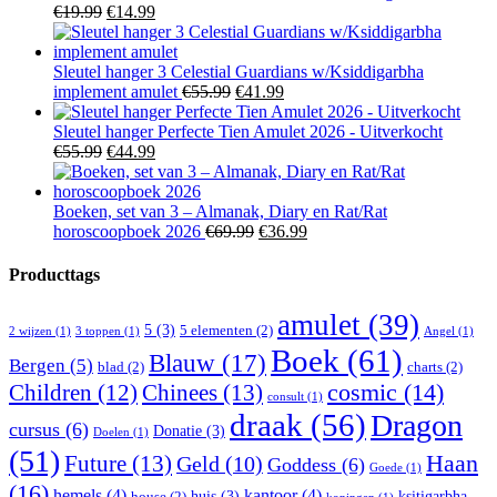
Oorspronkelijke
Huidige
€
19.99
€
14.99
prijs
prijs
was:
is:
€19.99.
€14.99.
Sleutel hanger 3 Celestial Guardians w/Ksiddigarbha
Oorspronkelijke
Huidige
implement amulet
€
55.99
€
41.99
prijs
prijs
was:
is:
Sleutel hanger Perfecte Tien Amulet 2026 - Uitverkocht
Oorspronkelijke
Huidige
€55.99.
€41.99.
€
55.99
€
44.99
prijs
prijs
was:
is:
€55.99.
€44.99.
Boeken, set van 3 – Almanak, Diary en Rat/Rat
Oorspronkelijke
Huidige
horoscoopboek 2026
€
69.99
€
36.99
prijs
prijs
was:
is:
Producttags
€69.99.
€36.99.
amulet
(39)
5
(3)
5 elementen
(2)
2 wijzen
(1)
3 toppen
(1)
Angel
(1)
Boek
(61)
Blauw
(17)
Bergen
(5)
blad
(2)
charts
(2)
Children
(12)
Chinees
(13)
cosmic
(14)
consult
(1)
draak
(56)
Dragon
cursus
(6)
Donatie
(3)
Doelen
(1)
(51)
Haan
Future
(13)
Geld
(10)
Goddess
(6)
Goede
(1)
(16)
hemels
(4)
kantoor
(4)
huis
(3)
ksitigarbha
house
(2)