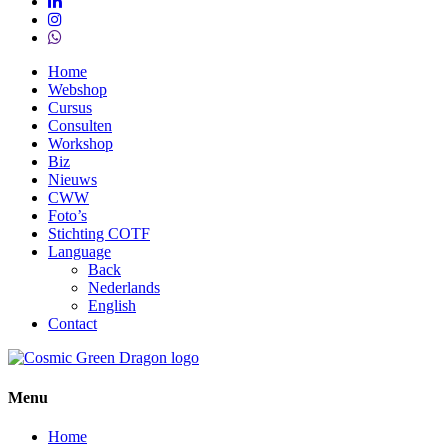
linkedin
instagram
whatsapp
Close
Home
Menu
Webshop
Cursus
Consulten
Workshop
Biz
Nieuws
CWW
Foto’s
Stichting COTF
Language
Back
Nederlands
English
Contact
Menu
Home