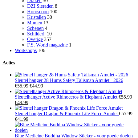
Draken
30
DZI Sieraden
8
Horoscoop
100
Kristallen
30
Munten
13
Schepen
4
Schilderij
10
Overige
357
F.S. World magazine
1
Workshops
106
Acties
Sleutel hanger 28 Hums Safety Talisman Amulet - 2026
Oorspronkelijke
Huidige
€
55.99
€
44.99
prijs
prijs
was:
is:
Sleutelhanger Active Rhinoceros & Elephant Amulet
€
55.99
Oorspronkelijke
Huidige
€55.99.
€44.99.
€
49.99
prijs
prijs
was:
is:
Sleutel hanger Dragon & Phoenix Life Force Amulet
€
55.99
€55.99.
Oorspronkelijke
€49.99.
Huidige
€
41.99
prijs
prijs
was:
is:
€55.99.
€41.99.
Blue Medicine Buddha Window Sticker - voor goede doelen