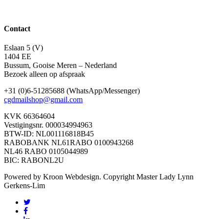
Contact
Eslaan 5 (V)
1404 EE
Bussum, Gooise Meren – Nederland
Bezoek alleen op afspraak
+31 (0)6-51285688 (WhatsApp/Messenger)
cgdmailshop@gmail.com
KVK 66364604
Vestigingsnr. 000034994963
BTW-ID: NL001116818B45
RABOBANK NL61RABO 0100943268
NL46 RABO 0105044989
BIC: RABONL2U
Powered by Kroon Webdesign. Copyright Master Lady Lynn
Gerkens-Lim
twitter
facebook