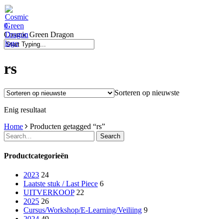
Skip
to
main
search
0
content
Menu
Cosmic Green Dragon
Close
Search
rs
Sorteren op nieuwste
Enig resultaat
Home
Producten getagged “rs”
Search
Productcategorieën
2023
24
Laatste stuk / Last Piece
6
UITVERKOOP
22
2025
26
Cursus/Workshop/E-Learning/Veiliing
9
2024
49