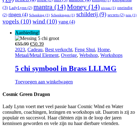
koningen
(1)
mantra
(14)
Money
(14)
(3)
LadyLynn
(2)
oneindig
niveau
(1)
schilderij
(9)
ringen
(4)
(2)
secrets
(2)
Schenking
(1)
Schenkingen
(1)
tuin
(1)
vogels
(10)
wind
(10)
yang
(4)
Aanbieding!
Oorspronkelijke
Huidige
€
55.99
€
50.39
prijs
prijs
2023
,
Cadeau
,
Best verkocht
,
Feng Shui
,
Home
,
was:
is:
Metaal/Metal Element
,
Overige
,
Webshop
,
Workshops
€55.99.
€50.39.
5 chi symbool in Brass LLLMG
Toevoegen aan winkelwagen
Cosmic Green Dragon
Lady Lynn voert met veel passie haar Cosmic Wind en Water
consulten, coachingen, lezingen en workshops uit. Daarom is zij zo
populair en succesvol. Haar cliënten zijn in de loop der jaren
kennissen geworden en vele zijn nu haar dierbare vrienden.