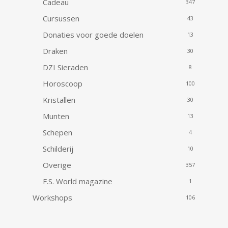
Cadeau
347
Cursussen
43
Donaties voor goede doelen
13
Draken
30
DZI Sieraden
8
Horoscoop
100
Kristallen
30
Munten
13
Schepen
4
Schilderij
10
Overige
357
F.S. World magazine
1
Workshops
106