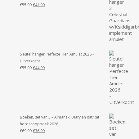
Oorspronkelijke
Huidige
€
55.99
€
41.99
prijs
prijs
was:
is:
€55.99.
€41.99.
Sleutel hanger Perfecte Tien Amulet 2026 -
Uitverkocht
Oorspronkelijke
Huidige
€
55.99
€
44.99
prijs
prijs
was:
is:
€55.99.
€44.99.
Boeken, set van 3 – Almanak, Diary en Rat/Rat
horoscoopboek 2026
Oorspronkelijke
Huidige
€
69.99
€
36.99
prijs
prijs