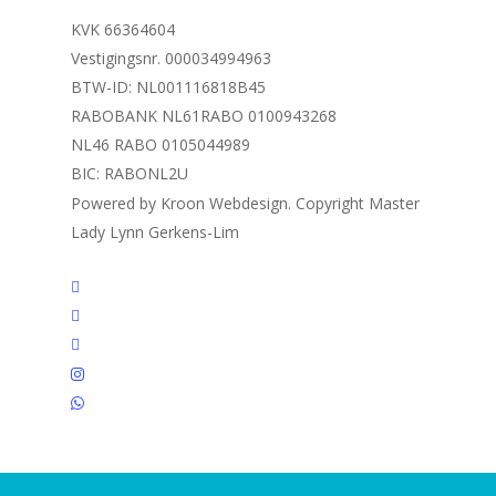
KVK 66364604
Vestigingsnr. 000034994963
BTW-ID: NL001116818B45
RABOBANK NL61RABO 0100943268
NL46 RABO 0105044989
BIC: RABONL2U
Powered by Kroon Webdesign. Copyright Master
Lady Lynn Gerkens-Lim
twitter
facebook
linkedin
instagram
whatsapp