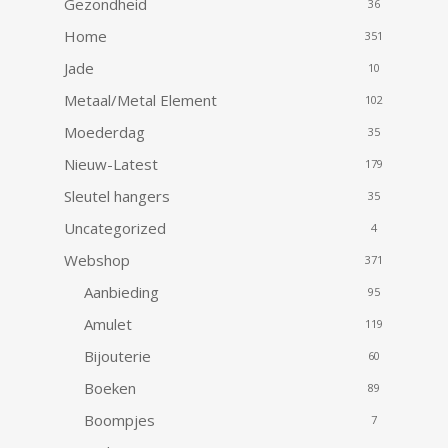
Gezondheid
36
Home
351
Jade
10
Metaal/Metal Element
102
Moederdag
35
Nieuw-Latest
179
Sleutel hangers
35
Uncategorized
4
Webshop
371
Aanbieding
95
Amulet
119
Bijouterie
60
Boeken
89
Boompjes
7