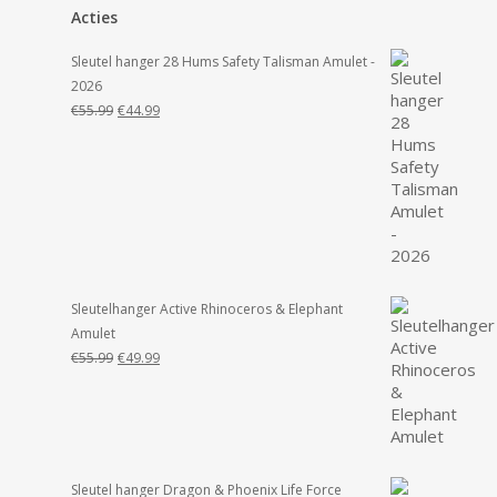
Acties
Sleutel hanger 28 Hums Safety Talisman Amulet -
2026
Oorspronkelijke
Huidige
€
55.99
€
44.99
prijs
prijs
was:
is:
€55.99.
€44.99.
Sleutelhanger Active Rhinoceros & Elephant
Amulet
Oorspronkelijke
Huidige
€
55.99
€
49.99
prijs
prijs
was:
is:
€55.99.
€49.99.
Sleutel hanger Dragon & Phoenix Life Force