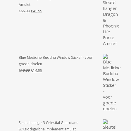
Amulet
Oorspronkelijke
Huidige
€
55.99
€
41.99
prijs
prijs
was:
is:
€55.99.
€41.99.
Blue Medicine Buddha Window Sticker - voor
goede doelen
Oorspronkelijke
Huidige
€
19.99
€
14.99
prijs
prijs
was:
is:
€19.99.
€14.99.
Sleutel hanger 3 Celestial Guardians
w/Ksiddigarbha implement amulet