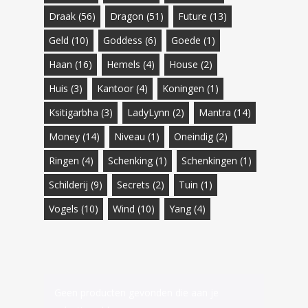
Draak
(56)
Dragon
(51)
Future
(13)
Geld
(10)
Goddess
(6)
Goede
(1)
Haan
(16)
Hemels
(4)
House
(2)
Huis
(3)
Kantoor
(4)
Koningen
(1)
Ksitigarbha
(3)
LadyLynn
(2)
Mantra
(14)
Money
(14)
Niveau
(1)
Oneindig
(2)
Ringen
(4)
Schenking
(1)
Schenkingen
(1)
Schilderij
(9)
Secrets
(2)
Tuin
(1)
Vogels
(10)
Wind
(10)
Yang
(4)
Geen producten gevonden die aan je