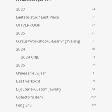
2023
24
Laatste stuk / Last Piece
6
UITVERKOOP
22
2025
26
Cursus/Workshop/E-Learning/Veiliing
9
2024
49
2024 CNJL
33
2026
72
Chineesnieuwjaar
1
Best verkocht
99
Bijouterie-Custom jewelry
51
Collector's item
222
Feng Shui
309