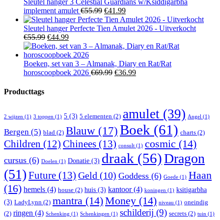
€19.99.
€14.99.
Sleutel hanger 3 Celestial Guardians w/Ksiddigarbha
Oorspronkelijke
Huidige
implement amulet
€
55.99
€
41.99
prijs
prijs
was:
is:
Sleutel hanger Perfecte Tien Amulet 2026 - Uitverkocht
Oorspronkelijke
Huidige
€55.99.
€41.99.
€
55.99
€
44.99
prijs
prijs
was:
is:
€55.99.
€44.99.
Boeken, set van 3 – Almanak, Diary en Rat/Rat
Oorspronkelijke
Huidige
horoscoopboek 2026
€
69.99
€
36.99
prijs
prijs
was:
is:
Producttags
€69.99.
€36.99.
amulet
(39)
5
(3)
5 elementen
(2)
2 wijzen
(1)
3 toppen
(1)
Angel
(1)
Boek
(61)
Blauw
(17)
Bergen
(5)
blad
(2)
charts
(2)
Children
(12)
Chinees
(13)
cosmic
(14)
consult
(1)
draak
(56)
Dragon
cursus
(6)
Donatie
(3)
Doelen
(1)
(51)
Haan
Future
(13)
Geld
(10)
Goddess
(6)
Goede
(1)
(16)
hemels
(4)
kantoor
(4)
huis
(3)
ksitigarbha
house
(2)
koningen
(1)
mantra
(14)
Money
(14)
(3)
LadyLynn
(2)
oneindig
niveau
(1)
schilderij
(9)
ringen
(4)
(2)
secrets
(2)
Schenking
(1)
Schenkingen
(1)
tuin
(1)