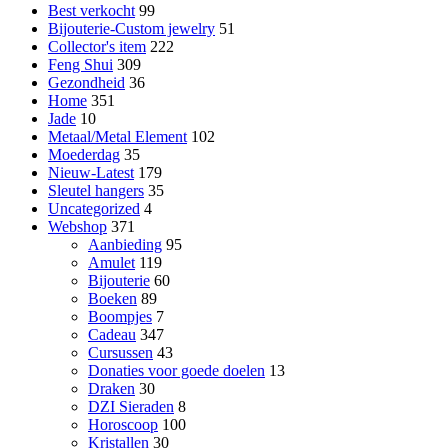
Best verkocht
99
Bijouterie-Custom jewelry
51
Collector's item
222
Feng Shui
309
Gezondheid
36
Home
351
Jade
10
Metaal/Metal Element
102
Moederdag
35
Nieuw-Latest
179
Sleutel hangers
35
Uncategorized
4
Webshop
371
Aanbieding
95
Amulet
119
Bijouterie
60
Boeken
89
Boompjes
7
Cadeau
347
Cursussen
43
Donaties voor goede doelen
13
Draken
30
DZI Sieraden
8
Horoscoop
100
Kristallen
30