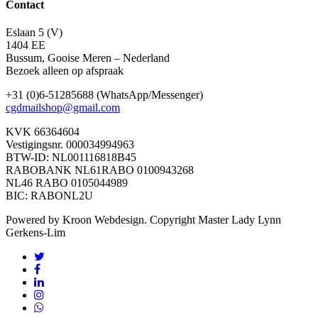
Contact
Eslaan 5 (V)
1404 EE
Bussum, Gooise Meren – Nederland
Bezoek alleen op afspraak
+31 (0)6-51285688 (WhatsApp/Messenger)
cgdmailshop@gmail.com
KVK 66364604
Vestigingsnr. 000034994963
BTW-ID: NL001116818B45
RABOBANK NL61RABO 0100943268
NL46 RABO 0105044989
BIC: RABONL2U
Powered by Kroon Webdesign. Copyright Master Lady Lynn
Gerkens-Lim
twitter
facebook
linkedin
instagram
whatsapp