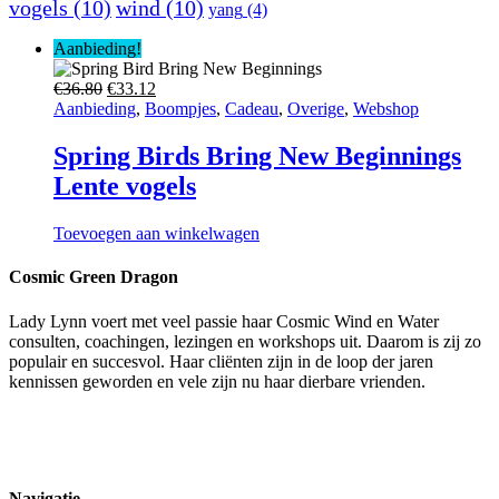
vogels
(10)
wind
(10)
yang
(4)
Aanbieding!
Oorspronkelijke
Huidige
€
36.80
€
33.12
prijs
prijs
Aanbieding
,
Boompjes
,
Cadeau
,
Overige
,
Webshop
was:
is:
€36.80.
€33.12.
Spring Birds Bring New Beginnings
Lente vogels
Toevoegen aan winkelwagen
Cosmic Green Dragon
Lady Lynn voert met veel passie haar Cosmic Wind en Water
consulten, coachingen, lezingen en workshops uit. Daarom is zij zo
populair en succesvol. Haar cliënten zijn in de loop der jaren
kennissen geworden en vele zijn nu haar dierbare vrienden.
Navigatie