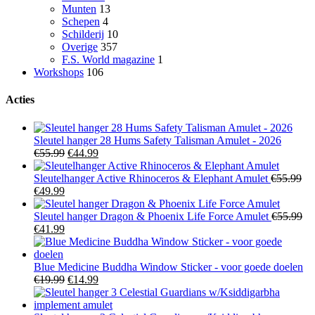
Munten
13
Schepen
4
Schilderij
10
Overige
357
F.S. World magazine
1
Workshops
106
Acties
Sleutel hanger 28 Hums Safety Talisman Amulet - 2026
Oorspronkelijke
Huidige
€
55.99
€
44.99
prijs
prijs
was:
is:
Sleutelhanger Active Rhinoceros & Elephant Amulet
€
55.99
Oorspronkelijke
Huidige
€55.99.
€44.99.
€
49.99
prijs
prijs
was:
is:
Sleutel hanger Dragon & Phoenix Life Force Amulet
€
55.99
€55.99.
Oorspronkelijke
€49.99.
Huidige
€
41.99
prijs
prijs
was:
is:
€55.99.
€41.99.
Blue Medicine Buddha Window Sticker - voor goede doelen
Oorspronkelijke
Huidige
€
19.99
€
14.99
prijs
prijs
was:
is: