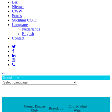
Biz
Nieuws
CWW
Foto’s
Stichting COTF
Language
Nederlands
English
Contact
Translate »
Cosmic Dragon
Cosmic Wind
Bezoek op
Club
Water