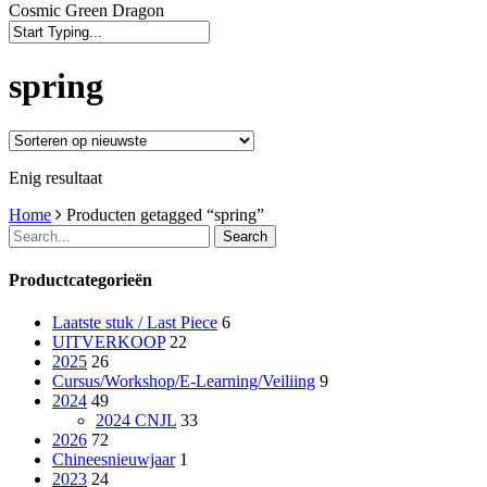
Cosmic Green Dragon
Close
Search
spring
Enig resultaat
Home
Producten getagged “spring”
Search
Productcategorieën
Laatste stuk / Last Piece
6
UITVERKOOP
22
2025
26
Cursus/Workshop/E-Learning/Veiliing
9
2024
49
2024 CNJL
33
2026
72
Chineesnieuwjaar
1
2023
24