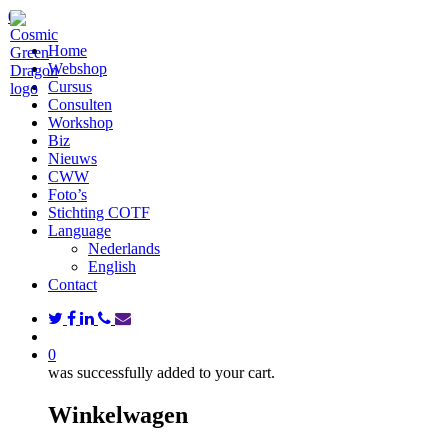
Skip
search
0
to
Menu
Home
main
Webshop
content
Cursus
Consulten
Workshop
Biz
Nieuws
CWW
Foto’s
Stichting COTF
Language
Nederlands
English
Contact
twitter
facebook
linkedin
phone
email
search
0
was successfully added to your cart.
Winkelwagen