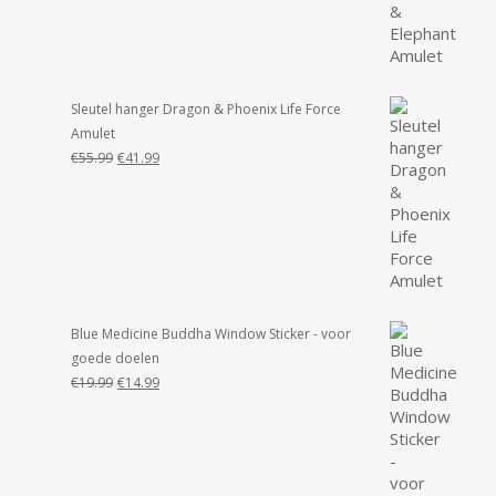
was:
is:
€55.99.
€49.99.
Sleutel hanger Dragon & Phoenix Life Force
Amulet
Oorspronkelijke
Huidige
€
55.99
€
41.99
prijs
prijs
was:
is:
€55.99.
€41.99.
Blue Medicine Buddha Window Sticker - voor
goede doelen
Oorspronkelijke
Huidige
€
19.99
€
14.99
prijs
prijs
was:
is:
€19.99.
€14.99.