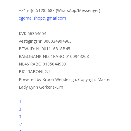
+31 (0)6-51285688 (WhatsApp/Messenger)
cgdmailshop@gmail.com
KVK 66364604
Vestigingsnr. 000034994963
BTW-ID: NL001116818B45
RABOBANK NL61RABO 0100943268
NL46 RABO 0105044989
BIC: RABONL2U
Powered by Kroon Webdesign. Copyright Master
Lady Lynn Gerkens-Lim
twitter
facebook
linkedin
instagram