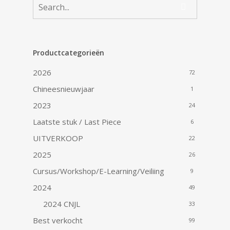
Productcategorieën
2026
72
Chineesnieuwjaar
1
2023
24
Laatste stuk / Last Piece
6
UITVERKOOP
22
2025
26
Cursus/Workshop/E-Learning/Veiliing
9
2024
49
2024 CNJL
33
Best verkocht
99