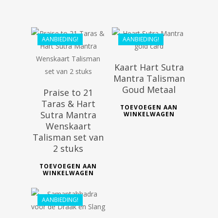
€
30.00
AANBIEDING!
AANBIEDING!
Kaart Hart Sutra
Mantra Talisman
Goud Metaal
Praise to 21
Taras & Hart
TOEVOEGEN AAN
Sutra Mantra
WINKELWAGEN
Wenskaart
Talisman set van
2 stuks
€
44.99
TOEVOEGEN AAN
WINKELWAGEN
€
40.49
AANBIEDING!