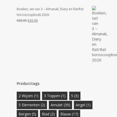
Boeken, set van 3 – Almanak, Diary en Rat/Rat
horoscoopboek 2026
Oorspronkelijke
Huidige
€
69.99
€
36.99
prijs
prijs
was:
is:
€69.99.
€36.99.
Producttags
2 Wijzen
(1)
3 Toppen
(1)
5
(3)
5 Elementen
(2)
Amulet
(39)
Angel
(1)
Bergen
(5)
Blad
(2)
Blauw
(17)