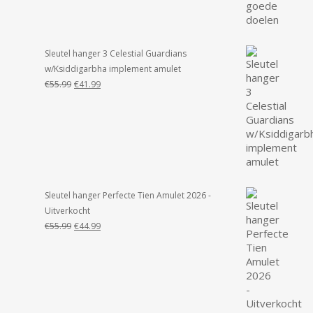
Sleutel hanger 3 Celestial Guardians
w/Ksiddigarbha implement amulet
Oorspronkelijke
Huidige
€
55.99
€
41.99
prijs
prijs
was:
is:
€55.99.
€41.99.
Sleutel hanger Perfecte Tien Amulet 2026 -
Uitverkocht
Oorspronkelijke
Huidige
€
55.99
€
44.99
prijs
prijs
was:
is:
€55.99.
€44.99.