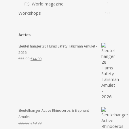
F.S. World magazine
1
Workshops
106
Acties
Sleutel hanger 28 Hums Safety Talisman Amulet -
2026
Oorspronkelijke
Huidige
€
55.99
€
44.99
prijs
prijs
was:
is:
€55.99.
€44.99.
Sleutelhanger Active Rhinoceros & Elephant
Amulet
Oorspronkelijke
Huidige
€
55.99
€
49.99
prijs
prijs