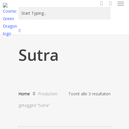
Men
Skip
to
search
main
content
Close
Search
Sutra
Gesortee
Home
Producten
Toont alle 3 resultaten
op
getagged “Sutra”
nieuwste