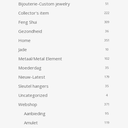
Bijouterie-Custom jewelry
51
Collector's item
222
Feng Shui
309
Gezondheid
36
Home
351
Jade
10
Metaal/Metal Element
102
Moederdag
35
Nieuw-Latest
179
Sleutel hangers
35
Uncategorized
4
Webshop
371
Aanbieding
95
Amulet
119