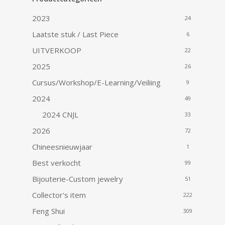
2023
24
Laatste stuk / Last Piece
6
UITVERKOOP
22
2025
26
Cursus/Workshop/E-Learning/Veiliing
9
2024
49
2024 CNJL
33
2026
72
Chineesnieuwjaar
1
Best verkocht
99
Bijouterie-Custom jewelry
51
Collector's item
222
Feng Shui
309