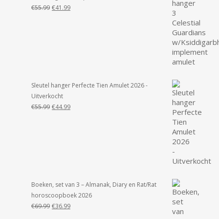
Oorspronkelijke
Huidige
€
55.99
€
41.99
prijs
prijs
was:
is:
€55.99.
€41.99.
Sleutel hanger Perfecte Tien Amulet 2026 -
Uitverkocht
Oorspronkelijke
Huidige
€
55.99
€
44.99
prijs
prijs
was:
is:
€55.99.
€44.99.
Boeken, set van 3 – Almanak, Diary en Rat/Rat
horoscoopboek 2026
Oorspronkelijke
Huidige
€
69.99
€
36.99
prijs
prijs