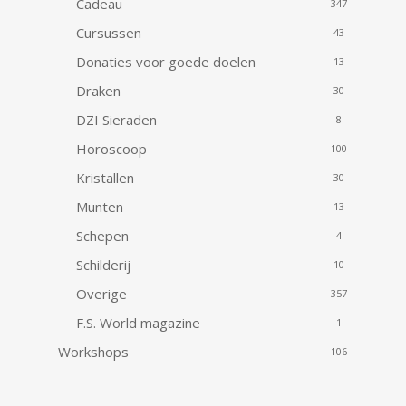
Cadeau
347
Cursussen
43
Donaties voor goede doelen
13
Draken
30
DZI Sieraden
8
Horoscoop
100
Kristallen
30
Munten
13
Schepen
4
Schilderij
10
Overige
357
F.S. World magazine
1
Workshops
106