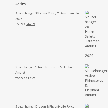
Acties
Sleutel hanger 28 Hums Safety Talisman Amulet -
2026
Oorspronkelijke
Huidige
€
55.99
€
44.99
prijs
prijs
was:
is:
€55.99.
€44.99.
Sleutelhanger Active Rhinoceros & Elephant
Amulet
Oorspronkelijke
Huidige
€
55.99
€
49.99
prijs
prijs
was:
is:
€55.99.
€49.99.
Sleutel hanger Dragon & Phoenix Life Force