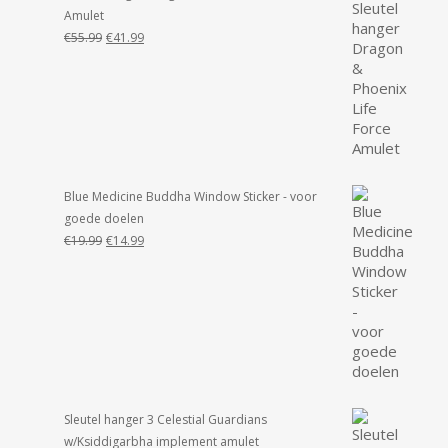
Amulet
Oorspronkelijke
Huidige
€
55.99
€
41.99
prijs
prijs
was:
is:
€55.99.
€41.99.
Blue Medicine Buddha Window Sticker - voor
goede doelen
Oorspronkelijke
Huidige
€
19.99
€
14.99
prijs
prijs
was:
is:
€19.99.
€14.99.
Sleutel hanger 3 Celestial Guardians
w/Ksiddigarbha implement amulet