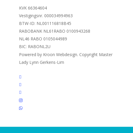
KVK 66364604
Vestigingsnr. 000034994963
BTW-ID: NL001116818B45
RABOBANK NL61RABO 0100943268
NL46 RABO 0105044989
BIC: RABONL2U
Powered by Kroon Webdesign. Copyright Master
Lady Lynn Gerkens-Lim
twitter
facebook
linkedin
instagram
whatsapp