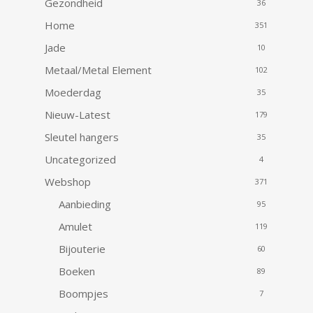
Gezondheid
36
Home
351
Jade
10
Metaal/Metal Element
102
Moederdag
35
Nieuw-Latest
179
Sleutel hangers
35
Uncategorized
4
Webshop
371
Aanbieding
95
Amulet
119
Bijouterie
60
Boeken
89
Boompjes
7