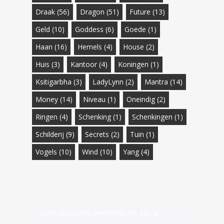
Draak
(56)
Dragon
(51)
Future
(13)
Geld
(10)
Goddess
(6)
Goede
(1)
Haan
(16)
Hemels
(4)
House
(2)
Huis
(3)
Kantoor
(4)
Koningen
(1)
Ksitigarbha
(3)
LadyLynn
(2)
Mantra
(14)
Money
(14)
Niveau
(1)
Oneindig
(2)
Ringen
(4)
Schenking
(1)
Schenkingen
(1)
Schilderij
(9)
Secrets
(2)
Tuin
(1)
Vogels
(10)
Wind
(10)
Yang
(4)
Geen producten gevonden die aan je