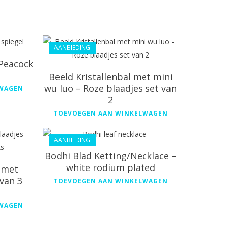
€
41.99
€
37.79
AANBIEDING!
 Peacock
Beeld Kristallenbal met mini
€
111.99
wu luo – Roze blaadjes set van
LWAGEN
2
€
80.99
TOEVOEGEN AAN WINKELWAGEN
AANBIEDING!
Bodhi Blad Ketting/Necklace –
white rodium plated
l met
 van 3
TOEVOEGEN AAN WINKELWAGEN
LWAGEN