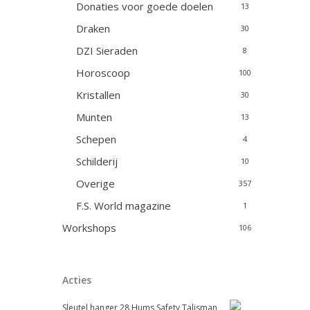
Donaties voor goede doelen
13
Draken
30
DZI Sieraden
8
Horoscoop
100
Kristallen
30
Munten
13
Schepen
4
Schilderij
10
Overige
357
F.S. World magazine
1
Workshops
106
Acties
Sleutel hanger 28 Hums Safety Talisman