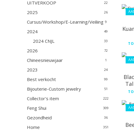
UITVERKOOP
22
AA
2025
26
Cursus/Workshop/E-Learning/Veiliing
9
Kuan
2024
49
2024 CNJL
33
TO
2026
72
AA
Chineesnieuwjaar
1
2023
24
Bla
Best verkocht
99
Tal
Bijouterie-Custom jewelry
51
TO
Collector's item
222
AA
Feng Shui
309
Gezondheid
36
Bee
Home
351