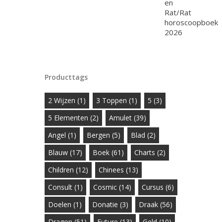
Producttags
2 Wijzen
(1)
3 Toppen
(1)
5
(3)
5 Elementen
(2)
Amulet
(39)
Angel
(1)
Bergen
(5)
Blad
(2)
Blauw
(17)
Boek
(61)
Charts
(2)
Children
(12)
Chinees
(13)
Consult
(1)
Cosmic
(14)
Cursus
(6)
Doelen
(1)
Donatie
(3)
Draak
(56)
Dragon
(51)
Future
(13)
Geld
(10)