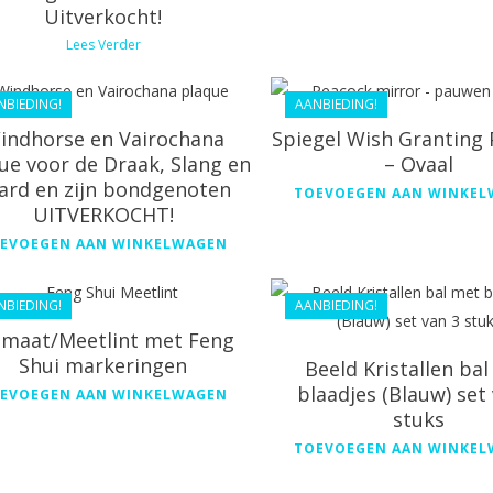
Uitverkocht!
€
128.99
€
49.99
Lees Verder
€
99.99
€
44.99
NBIEDING!
AANBIEDING!
indhorse en Vairochana
Spiegel Wish Granting
ue voor de Draak, Slang en
– Ovaal
ard en zijn bondgenoten
TOEVOEGEN AAN WINKE
UITVERKOCHT!
€
26.99
EVOEGEN AAN WINKELWAGEN
€
24.29
€
36.99
€
33.29
NBIEDING!
AANBIEDING!
lmaat/Meetlint met Feng
Shui markeringen
Beeld Kristallen ba
blaadjes (Blauw) set
EVOEGEN AAN WINKELWAGEN
stuks
TOEVOEGEN AAN WINKE