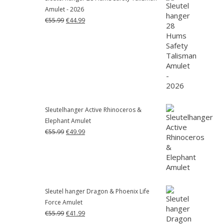
Amulet - 2026
Oorspronkelijke
Huidige
€
55.99
€
44.99
prijs
prijs
was:
is:
€55.99.
€44.99.
Sleutelhanger Active Rhinoceros &
Elephant Amulet
Oorspronkelijke
Huidige
€
55.99
€
49.99
prijs
prijs
was:
is:
€55.99.
€49.99.
Sleutel hanger Dragon & Phoenix Life
Force Amulet
Oorspronkelijke
Huidige
€
55.99
€
41.99
prijs
prijs