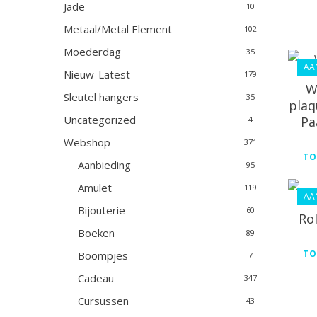
Jade
10
Metaal/Metal Element
102
Moederdag
35
AA
Nieuw-Latest
179
W
Sleutel hangers
35
plaq
Uncategorized
Pa
4
Webshop
371
TO
Aanbieding
95
Amulet
119
AA
Bijouterie
60
Ro
Boeken
89
TO
Boompjes
7
Cadeau
347
Cursussen
43