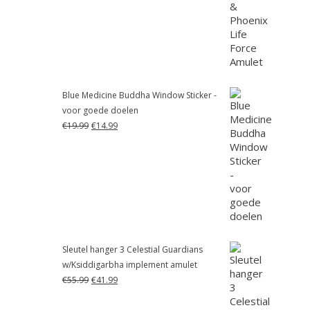
was:
is:
€55.99.
€41.99.
Blue Medicine Buddha Window Sticker -
voor goede doelen
Oorspronkelijke
Huidige
€
19.99
€
14.99
prijs
prijs
was:
is:
€19.99.
€14.99.
Sleutel hanger 3 Celestial Guardians
w/Ksiddigarbha implement amulet
Oorspronkelijke
Huidige
€
55.99
€
41.99
prijs
prijs
was:
is: