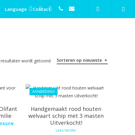
search
twitter
facebook
linkedin
phone
email
Language
Contact
Sorteren op nieuwste
Gesorteerd
 resultaten wordt getoond
op
€
81.99
nieuwste
AANBIEDING!
€
62.09
Olifant
Handgemaakt rood houten
milie
welvaart schip met 3 masten
Uitverkocht!
€
41.99
LWAGEN
Lees Verder
€
27.00