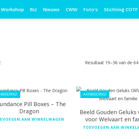
Workshop
Biz
Nieuws
CWW
Foto’s
Stichting COTF
2
Resultaat 19–36 van de 64
€
28.99
€
168.00
€
24.29
€
133.99
NBIEDING!
AANBIEDING!
undance Pill Boxes – The
Dragon
Beeld Gouden Geluks 
voor Welvaart en fa
EVOEGEN AAN WINKELWAGEN
TOEVOEGEN AAN WINKE
€
38.99
€
68.19