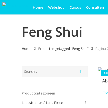
Skip
Home
Webshop
Cursus
Consulten
to
main
content
Feng Shui
Home
Producten getagged “Feng Shui”
Pagina 
AA
Ab
TO
Productcategorieën
Laatste stuk / Last Piece
6