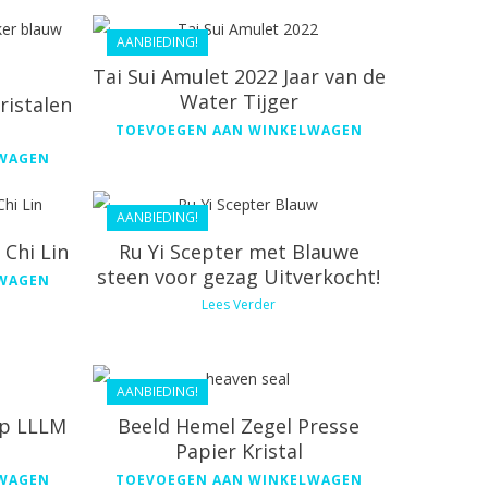
AANBIEDING!
Tai Sui Amulet 2022 Jaar van de
Water Tijger
istalen
€
44.80
TOEVOEGEN AAN WINKELWAGEN
LWAGEN
€
40.32
AANBIEDING!
Chi Lin
Ru Yi Scepter met Blauwe
steen voor gezag Uitverkocht!
LWAGEN
Lees Verder
€
54.99
€
44.09
AANBIEDING!
op LLLM
Beeld Hemel Zegel Presse
Papier Kristal
LWAGEN
TOEVOEGEN AAN WINKELWAGEN