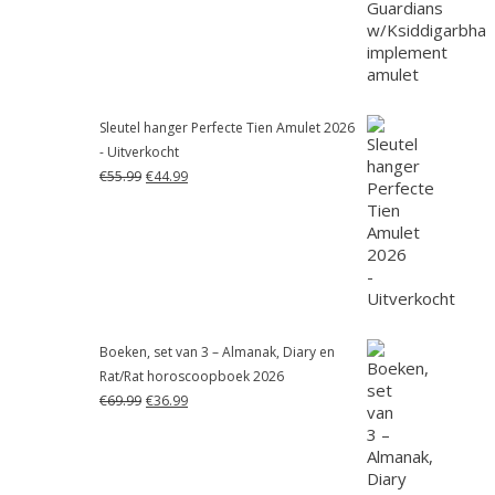
€55.99.
€41.99.
Sleutel hanger Perfecte Tien Amulet 2026
- Uitverkocht
Oorspronkelijke
Huidige
€
55.99
€
44.99
prijs
prijs
was:
is:
€55.99.
€44.99.
Boeken, set van 3 – Almanak, Diary en
Rat/Rat horoscoopboek 2026
Oorspronkelijke
Huidige
€
69.99
€
36.99
prijs
prijs
was:
is:
€69.99.
€36.99.