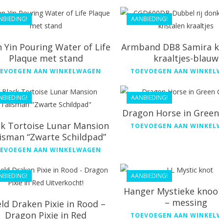
€
35.09
€
55.06
NBIEDING!
AANBIEDING!
 Yin Pouring Water of Life
Armband DB8 Samira kr
Plaque met stand
kraaltjes-blauw
€
168.99
EVOEGEN AAN WINKELWAGEN
TOEVOEGEN AAN WINKE
€
48.99
€
155.99
€
44.09
NBIEDING!
AANBIEDING!
Dragon Horse in Green 
ck Tortoise Lunar Mansion
TOEVOEGEN AAN WINKE
€
30.99
isman “Zwarte Schildpad”
€
168.99
€
27.89
EVOEGEN AAN WINKELWAGEN
€
152.09
NBIEDING!
AANBIEDING!
Hanger Mystieke kno
– messing
ld Draken Pixie in Rood –
Dragon Pixie in Red
TOEVOEGEN AAN WINKE