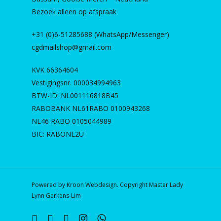
Bezoek alleen op afspraak
+31 (0)6-51285688 (WhatsApp/Messenger)
cgdmailshop@gmail.com
KVK 66364604
Vestigingsnr. 000034994963
BTW-ID: NL001116818B45
RABOBANK NL61RABO 0100943268
NL46 RABO 0105044989
BIC: RABONL2U
Powered by Kroon Webdesign. Copyright Master Lady
Lynn Gerkens-Lim
twitter
facebook
linkedin
instagram
whatsapp