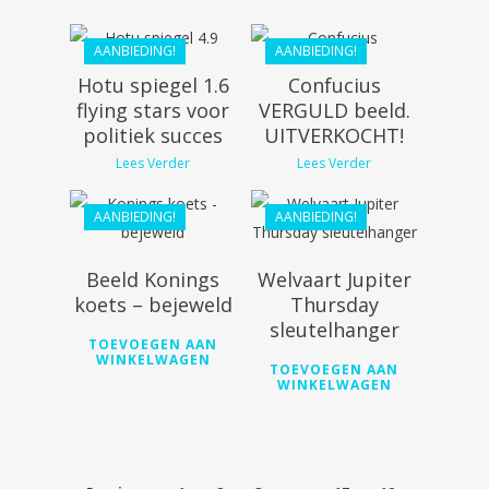
€
96.12
AANBIEDING!
AANBIEDING!
Hotu spiegel 1.6
Confucius
€
33.99
flying stars voor
VERGULD beeld.
€
30.59
politiek succes
UITVERKOCHT!
Lees Verder
Lees Verder
€
24.99
AANBIEDING!
AANBIEDING!
€
22.49
Beeld Konings
Welvaart Jupiter
koets – bejeweld
Thursday
sleutelhanger
TOEVOEGEN AAN
WINKELWAGEN
TOEVOEGEN AAN
WINKELWAGEN