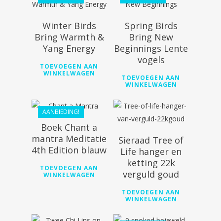
Winter Birds
Spring Birds
Bring Warmth &
Bring New
€
19.99
Yang Energy
Beginnings Lente
vogels
€
17.99
€
108.99
TOEVOEGEN AAN
WINKELWAGEN
TOEVOEGEN AAN
WINKELWAGEN
AANBIEDING!
Boek Chant a
mantra Meditatie
Sieraad Tree of
4th Edition blauw
Life hanger en
ketting 22k
TOEVOEGEN AAN
verguld goud
WINKELWAGEN
€
168.80
€
18.60
TOEVOEGEN AAN
WINKELWAGEN
€
151.92