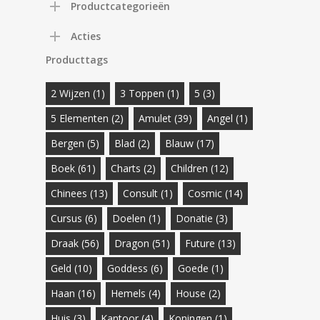
Productcategorieën
Acties
Producttags
2 Wijzen
(1)
3 Toppen
(1)
5
(3)
5 Elementen
(2)
Amulet
(39)
Angel
(1)
Bergen
(5)
Blad
(2)
Blauw
(17)
Boek
(61)
Charts
(2)
Children
(12)
Chinees
(13)
Consult
(1)
Cosmic
(14)
Cursus
(6)
Doelen
(1)
Donatie
(3)
Draak
(56)
Dragon
(51)
Future
(13)
Geld
(10)
Goddess
(6)
Goede
(1)
Haan
(16)
Hemels
(4)
House
(2)
Huis
(3)
Kantoor
(4)
Koningen
(1)