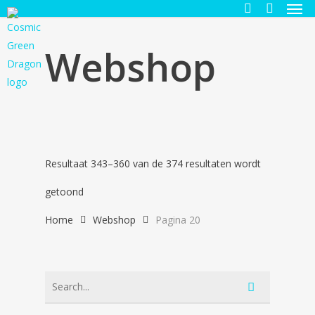
Men
Skip
to
search
main
Webshop
content
Resultaat 343–360 van de 374 resultaten wordt
Gesorteerd
getoond
op
Home
Webshop
Pagina 20
nieuwste