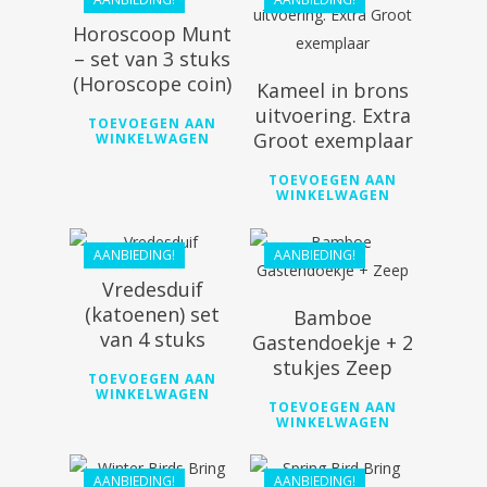
€
88.82
Horoscoop Munt
– set van 3 stuks
(Horoscope coin)
Kameel in brons
uitvoering. Extra
TOEVOEGEN AAN
€
20.80
Groot exemplaar
WINKELWAGEN
€
18.72
TOEVOEGEN AAN
WINKELWAGEN
€
20.10
€
18.09
AANBIEDING!
AANBIEDING!
Vredesduif
(katoenen) set
Bamboe
van 4 stuks
Gastendoekje + 2
stukjes Zeep
TOEVOEGEN AAN
WINKELWAGEN
TOEVOEGEN AAN
€
36.80
€
36.80
WINKELWAGEN
€
33.12
€
33.12
AANBIEDING!
AANBIEDING!