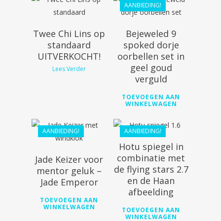
AANBIEDING!
Twee Chi Lins op
Bejeweled 9
standaard
spoked dorje
UITVERKOCHT!
oorbellen set in
€
68.10
geel goud
Lees Verder
verguld
€
43.20
€
168.99
TOEVOEGEN AAN
WINKELWAGEN
€
152.09
AANBIEDING!
AANBIEDING!
Hotu spiegel in
combinatie met
Jade Keizer voor
de flying stars 2.7
mentor geluk –
en de Haan
Jade Emperor
€
68.10
afbeelding
€
61.29
TOEVOEGEN AAN
WINKELWAGEN
TOEVOEGEN AAN
€
106.80
WINKELWAGEN